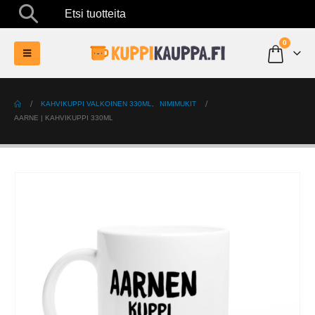
Etsi tuotteita
0
KAHVIKUPPI VALKOINEN 330ML
,
NIMIMUKIT
AARNE | KAHVIKUPPI 330ML