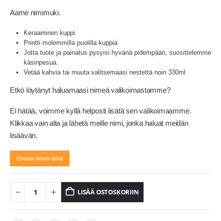
Aarne nimimuki.
Keraaminen kuppi
Printti molemmilla puolilla kuppia
Jotta tuote ja painatus pysyisi hyvänä pidempään, suosittelemme
käsinpesua.
Vetää kahvia tai muuta valitsemaasi nestettä noin 330ml
Etkö löytänyt haluamaasi nimeä valikoimastamme?
Ei hätää, voimme kyllä helposti lisätä sen valikoimaamme.
Klikkaa vain alta ja lähetä meille nimi, jonka haluat meidän
lisäävän.
Ehdota nimeä tästä
LISÄÄ OSTOSKORIIN