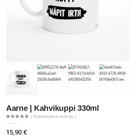
Aarne | Kahvikuppi 330ml
( Tuotearvioita ei vielä ole. )
0
out of 5
15,90
€