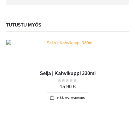
TUTUSTU MYÖS
Seija | Kahvikuppi 330ml
0
out of 5
15,90
€
LISÄÄ OSTOSKORIIN