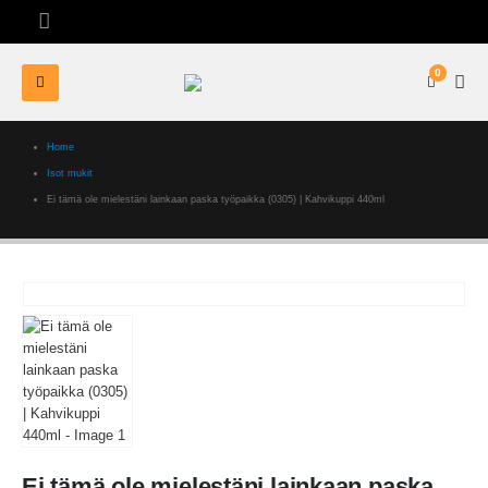
0
Home
Isot mukit
Ei tämä ole mielestäni lainkaan paska työpaikka (0305) | Kahvikuppi 440ml
Ei tämä ole mielestäni lainkaan paska