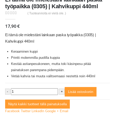
työpaikka (0305) | Kahvikuppi 440ml
( Tuotearvioita ei vielä ole. )
0
out of 5
17,90
€
Ei tämä ole mielestäni lainkaan paska työpaikka (0305) |
Kahvikuppi 440ml
Keraaminen kuppi
Printti molemmilla puolilla kuppia
Kestää astianpesukoneen, mutta toki käsinpesu pitää
painatuksen parempana pidempään.
Vetää kahvia tai muuta valitsemaasi nestettä noin 440ml
-
+
Lisää ostoskoriin
Näytä kaikki tuotteet tällä painatuksella
Facebook
Twitter
LinkedIn
Google +
Email