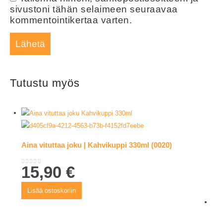
sivustoni tähän selaimeen seuraavaa
kommentointikertaa varten.
Tutustu myös
Aina vituttaa joku | Kahvikuppi 330ml (0020)
15,90
€
0
out of 5
Lisää ostoskoriin