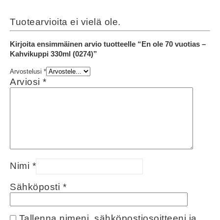
Tuotearvioita ei vielä ole.
Kirjoita ensimmäinen arvio tuotteelle “En ole 70 vuotias –
Kahvikuppi 330ml (0274)”
Arvostelusi
*
Arviosi
*
Nimi
*
Sähköposti
*
Tallenna nimeni, sähköpostiosoitteeni ja