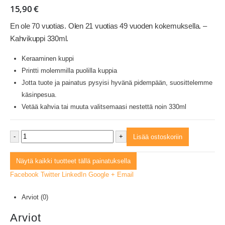
15,90
€
En ole 70 vuotias. Olen 21 vuotias 49 vuoden kokemuksella. –
Kahvikuppi 330ml.
Keraaminen kuppi
Printti molemmilla puolilla kuppia
Jotta tuote ja painatus pysyisi hyvänä pidempään, suosittelemme
käsinpesua.
Vetää kahvia tai muuta valitsemaasi nestettä noin 330ml
-
+
Lisää ostoskoriin
Näytä kaikki tuotteet tällä painatuksella
Facebook
Twitter
LinkedIn
Google +
Email
Arviot (0)
Arviot