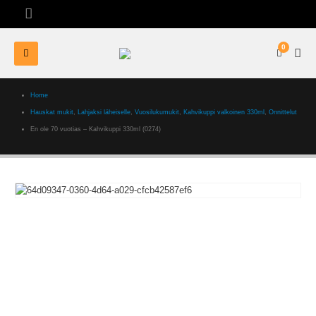
0
Home
Hauskat mukit
,
Lahjaksi läheiselle
,
Vuosilukumukit
,
Kahvikuppi valkoinen 330ml
,
Onnittelut
En ole 70 vuotias – Kahvikuppi 330ml (0274)