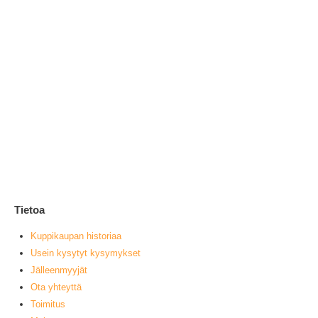
Su
(0
1
0
ou
L
Tietoa
Kuppikaupan historiaa
Usein kysytyt kysymykset
Jälleenmyyjät
Ota yhteyttä
Toimitus