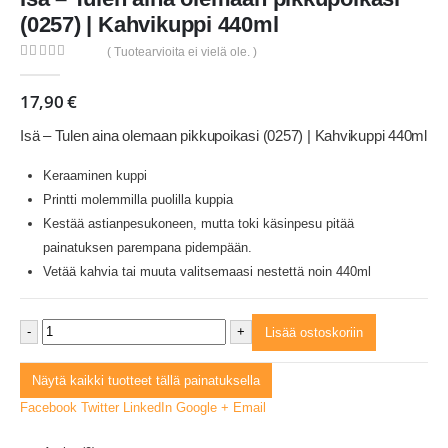
(0257) | Kahvikuppi 440ml
( Tuotearvioita ei vielä ole. )
0
out of 5
17,90
€
Isä – Tulen aina olemaan pikkupoikasi (0257) | Kahvikuppi 440ml
Keraaminen kuppi
Printti molemmilla puolilla kuppia
Kestää astianpesukoneen, mutta toki käsinpesu pitää
painatuksen parempana pidempään.
Vetää kahvia tai muuta valitsemaasi nestettä noin 440ml
-
+
Lisää ostoskoriin
Näytä kaikki tuotteet tällä painatuksella
Facebook
Twitter
LinkedIn
Google +
Email