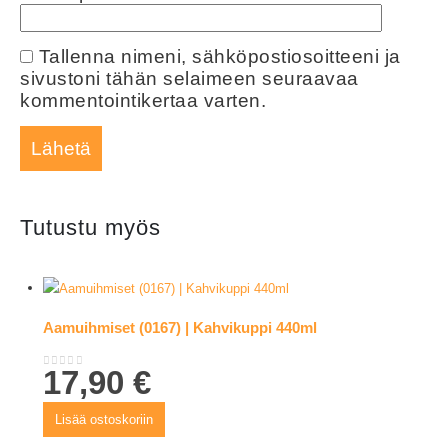
Tallenna nimeni, sähköpostiosoitteeni ja
sivustoni tähän selaimeen seuraavaa
kommentointikertaa varten.
Tutustu myös
Aamuihmiset (0167) | Kahvikuppi 440ml
17,90
€
0
out of 5
Lisää ostoskoriin