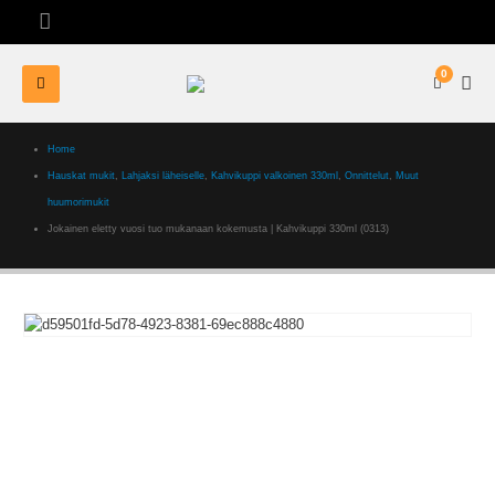
0
Home
Hauskat mukit
,
Lahjaksi läheiselle
,
Kahvikuppi valkoinen 330ml
,
Onnittelut
,
Muut
huumorimukit
Jokainen eletty vuosi tuo mukanaan kokemusta | Kahvikuppi 330ml (0313)