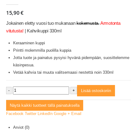
0
out of 5
15,90
€
Jokainen eletty vuosi tuo mukanaan
kokemusta.
Armotonta
vitutusta!
| Kahvikuppi 330ml
Keraaminen kuppi
Printti molemmilla puolilla kuppia
Jotta tuote ja painatus pysyisi hyvänä pidempään, suosittelemme
käsinpesua.
Vetää kahvia tai muuta valitsemaasi nestettä noin 330ml
-
+
Lisää ostoskoriin
Näytä kaikki tuotteet tällä painatuksella
Facebook
Twitter
LinkedIn
Google +
Email
Arviot (0)