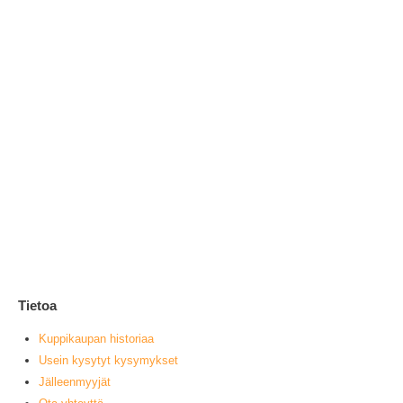
Tu
1
0
ou
L
Tietoa
Kuppikaupan historiaa
Usein kysytyt kysymykset
Jälleenmyyjät