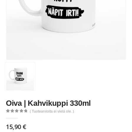
Oiva | Kahvikuppi 330ml
( Tuotearvioita ei vielä ole. )
0
out of 5
15,90
€