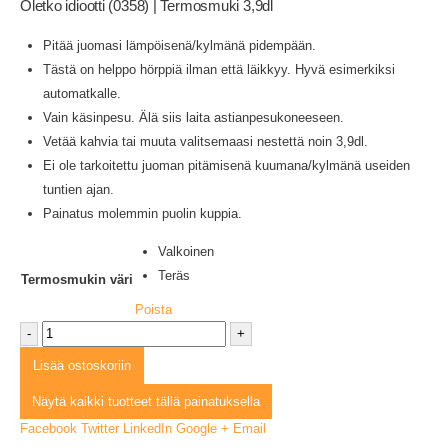
Oletko idiootti (0358) | Termosmuki 3,9dl
Pitää juomasi lämpöisenä/kylmänä pidempään.
Tästä on helppo hörppiä ilman että läikkyy. Hyvä esimerkiksi
automatkalle.
Vain käsinpesu. Älä siis laita astianpesukoneeseen.
Vetää kahvia tai muuta valitsemaasi nestettä noin 3,9dl.
Ei ole tarkoitettu juoman pitämisenä kuumana/kylmänä useiden
tuntien ajan.
Painatus molemmin puolin kuppia.
Valkoinen
Teräs
Termosmukin väri
Poista
-
+
Lisää ostoskoriin
Näytä kaikki tuotteet tällä painatuksella
Facebook
Twitter
LinkedIn
Google +
Email