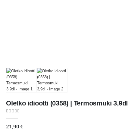
Oletko idiootti (0358) | Termosmuki 3,9dl
0
out of 5
21,90
€