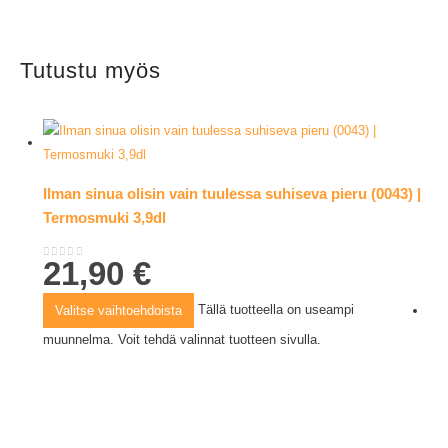
Tutustu myös
Ilman sinua olisin vain tuulessa suhiseva pieru (0043) |
Termosmuki 3,9dl
21,90
€
0
out of 5
Tällä tuotteella on useampi
Valitse vaihtoehdoista
muunnelma. Voit tehdä valinnat tuotteen sivulla.