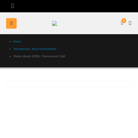
0
Home
Termosmukit
,
Muut huumorimukit
Oletko idiootti (0358) | Termosmuki 3,9dl