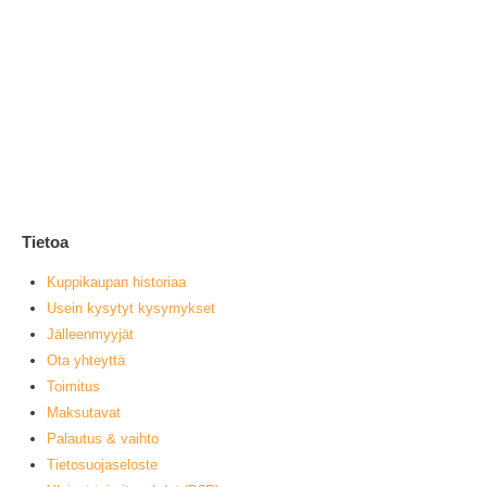
Jo
2
0
ou
V
muu
Tietoa
Kuppikaupan historiaa
Usein kysytyt kysymykset
Jälleenmyyjät
Ota yhteyttä
Toimitus
Maksutavat
Palautus & vaihto
Tietosuojaseloste