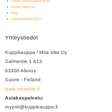
Yleiset toimitusehdot (B2B)
Seuraa lähetystä
Blogi
Evästekäytäntö (EU)
Yhteystiedot
Kuppikauppa / Mitä sitte Oy
Salmentie 1 A13
63300 Alavus
Suomi - Finland
www.mitasitte.fi
Asiakaspalvelu:
myynti@kuppikauppa.fi