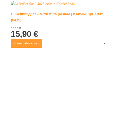
Puhelinmyyjät – Vittu mitä paskaa | Kahvikuppi 330ml
(0419)
15,90
€
5.00
out of 5
Lisää ostoskoriin