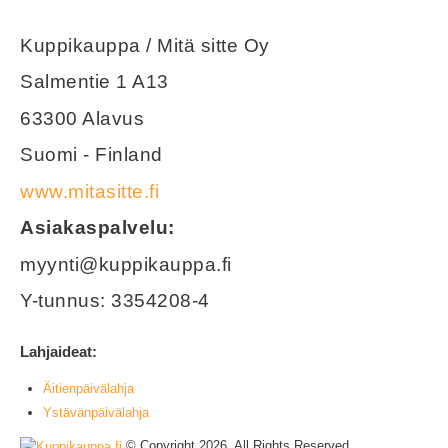
Kuppikauppa / Mitä sitte Oy
Salmentie 1 A13
63300 Alavus
Suomi - Finland
www.mitasitte.fi
Asiakaspalvelu:
myynti@kuppikauppa.fi
Y-tunnus: 3354208-4
Lahjaideat:
Äitienpäivälahja
Ystävänpäivälahja
© Copyright 2026. All Rights Reserved.