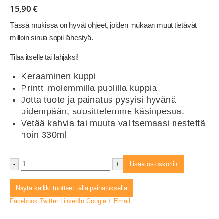
15,90
€
Tässä mukissa on hyvät ohjeet, joiden mukaan muut tietävät
milloin sinua sopii lähestyä.
Tilaa itselle tai lahjaksi!
Keraaminen kuppi
Printti molemmilla puolilla kuppia
Jotta tuote ja painatus pysyisi hyvänä
pidempään, suosittelemme käsinpesua.
Vetää kahvia tai muuta valitsemaasi nestettä
noin 330ml
-
+
Lisää ostoskoriin
Näytä kaikki tuotteet tällä painatuksella
Facebook
Twitter
LinkedIn
Google +
Email