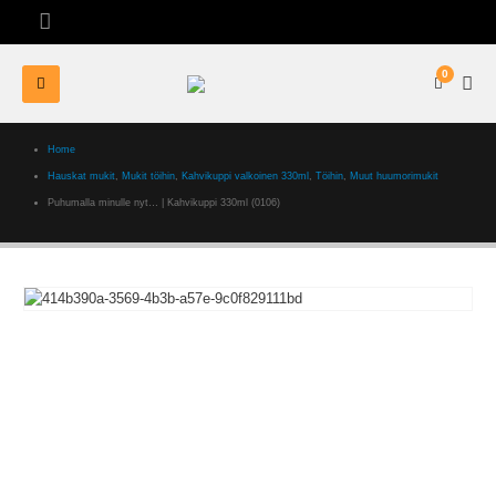
0
Home
Hauskat mukit
,
Mukit töihin
,
Kahvikuppi valkoinen 330ml
,
Töihin
,
Muut huumorimukit
Puhumalla minulle nyt… | Kahvikuppi 330ml (0106)