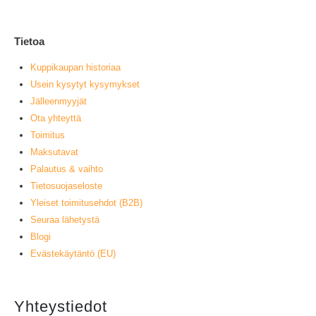
Tietoa
Kuppikaupan historiaa
Usein kysytyt kysymykset
Jälleenmyyjät
Ota yhteyttä
Toimitus
Maksutavat
Palautus & vaihto
Tietosuojaseloste
Yleiset toimitusehdot (B2B)
Seuraa lähetystä
Blogi
Evästekäytäntö (EU)
Yhteystiedot