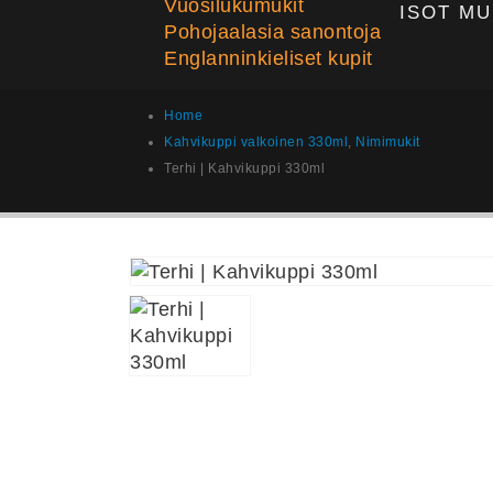
Vuosilukumukit
ISOT MU
Pohojaalasia sanontoja
Englanninkieliset kupit
Home
Kahvikuppi valkoinen 330ml
,
Nimimukit
Terhi | Kahvikuppi 330ml