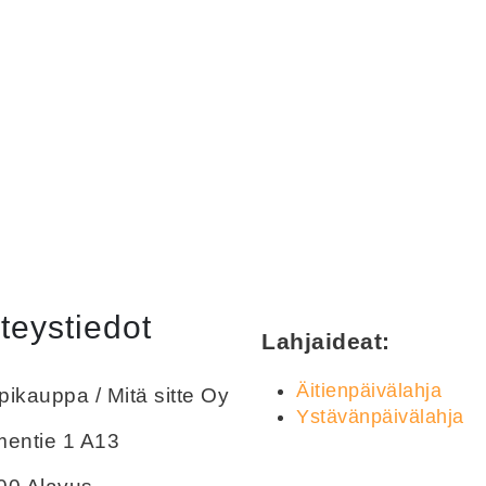
teystiedot
Lahjaideat:
Äitienpäivälahja
ikauppa / Mitä sitte Oy
Ystävänpäivälahja
mentie 1 A13