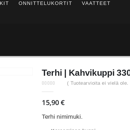
KIT
ONNITTELUKORTIT
VAATTEET
Terhi | Kahvikuppi 33
( Tuotearvioita ei vielä ole. 
0
out of 5
15,90
€
Terhi nimimuki.