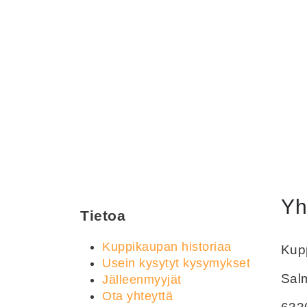
Yh
Tietoa
Kuppikaupan historiaa
Kupp
Usein kysytyt kysymykset
Sal
Jälleenmyyjät
Ota yhteyttä