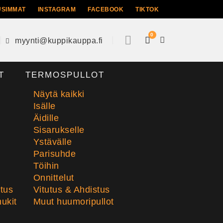
USIMMAT
INSTAGRAM
FACEBOOK
TIKTOK
0
myynti@kuppikauppa.fi
T
TERMOSPULLOT
Näytä kaikki
Isälle
Äidille
Sisarukselle
Ystävälle
Parisuhde
Töihin
Onnittelut
stus
Vitutus & Ahdistus
ukit
Muut huumoripullot