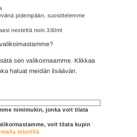
a
 hyvänä pidempään, suosittelemme
aasi nestettä noin 330ml
ä valikoimastamme?
lisätä sen valikoimaamme. Klikkaa
jonka haluat meidän lisäävän.
me nimimukin, jonka voit tilata
alikoimastamme, voit tilata kupin
malla tekstillä