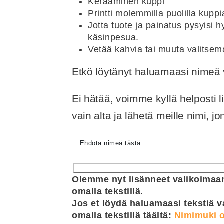
Keraaminen kuppi
Printti molemmilla puolilla kuppi
Jotta tuote ja painatus pysyisi
käsinpesua.
Vetää kahvia tai muuta valitsem
Etkö löytänyt haluamaasi nime
Ei hätää, voimme kyllä helposti 
vain alta ja lähetä meille nimi, 
Ehdota nimeä tästä
Olemme nyt lisänneet valikoimaam
omalla tekstillä.
Jos et löydä haluamaasi tekstiä v
omalla tekstillä täältä:
Nimimuki o