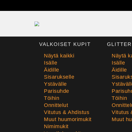
VALKOISET KUPIT
GLITTER
Näytä kaikki
Näytä ka
Isälle
Isälle
Äidille
Äidille
Sisarukselle
Sisaruks
Ystävälle
Ystäväll
Parisuhde
Parisuh
Töihin
Töihin
Onnittelut
Onnittel
Vitutus & Ahdistus
Vitutus 
Muut huumorimukit
Muut hu
Nimimukit