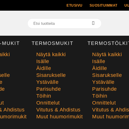
ETUSIVU
SUOSITUIMMAT
U
-MUKIT
TERMOSMUKIT
TERMOSTÖLKI
ikki
Näytä kaikki
Näytä kaikki
Isälle
Isälle
Äidille
Äidille
elle
Sisarukselle
Sisarukselle
e
Ystävälle
Ystävälle
de
Parisuhde
Parisuhde
Töihin
Töihin
ut
Onnittelut
Onnittelut
& Ahdistus
Vitutus & Ahdistus
Vitutus & Ahdi
umorimukit
Muut huumorimukit
Muut huumorim