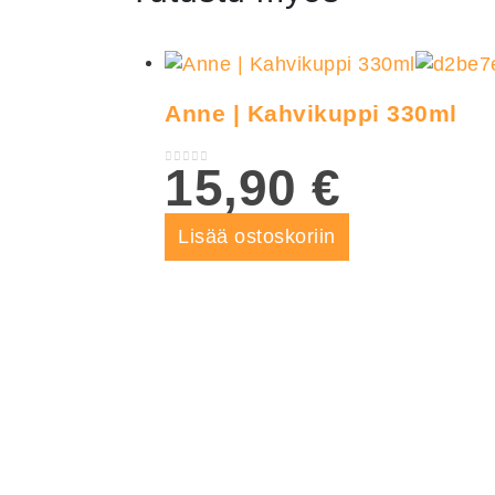
Anne | Kahvikuppi 330ml
15,90
€
0
out of 5
Lisää ostoskoriin