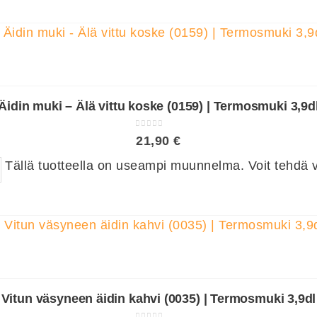
Äidin muki – Älä vittu koske (0159) | Termosmuki 3,9d
0
out of 5
21,90
€
Tällä tuotteella on useampi muunnelma. Voit tehdä va
Vitun väsyneen äidin kahvi (0035) | Termosmuki 3,9dl