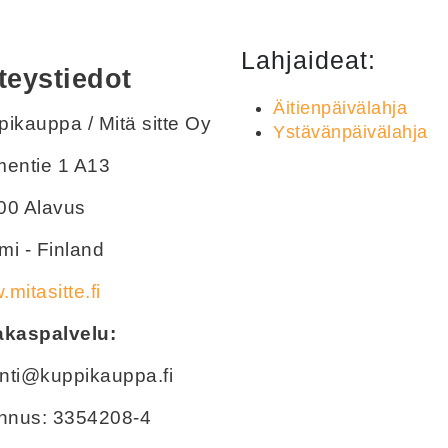
Lahjaideat:
teystiedot
Äitienpäivälahja
ikauppa / Mitä sitte Oy
Ystävänpäivälahja
mentie 1 A13
00 Alavus
i - Finland
mitasitte.fi
akaspalvelu:
nti@kuppikauppa.fi
unnus: 3354208-4