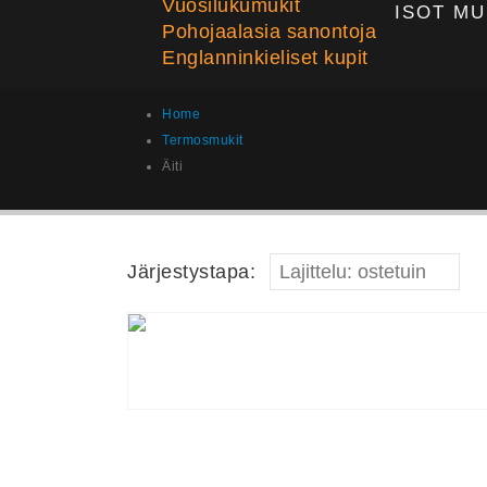
Vuosilukumukit
ISOT MU
Pohojaalasia sanontoja
Englanninkieliset kupit
Home
Termosmukit
Äiti
Järjestystapa: