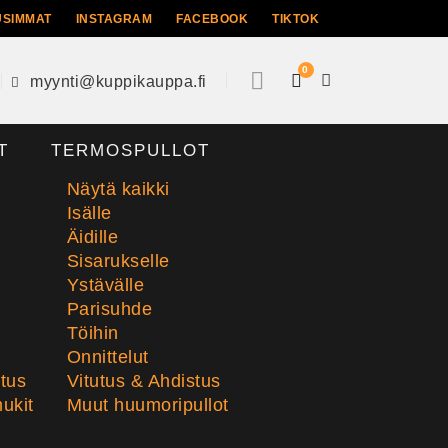
USIMMAT
INSTAGRAM
FACEBOOK
TIKTOK
0
myynti@kuppikauppa.fi
T
TERMOSPULLOT
Näytä kaikki
Isälle
Äidille
Sisarukselle
Ystävälle
Parisuhde
Töihin
Onnittelut
stus
Vitutus & Ahdistus
ukit
Muut huumoripullot