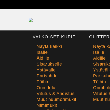
VALKOISET KUPIT
GLITTER
Näytä kaikki
Näytä ka
Isälle
Isälle
Äidille
Äidille
Sisarukselle
Sisaruks
Ystävälle
Ystäväll
Parisuhde
Parisuh
Töihin
Töihin
Onnittelut
Onnittel
Vitutus & Ahdistus
Vitutus 
Muut huumorimukit
Muut hu
Nimimukit