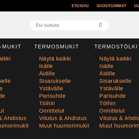
ETUSIVU
SUOSITUIMMAT
U
-MUKIT
TERMOSMUKIT
TERMOSTÖLKI
ikki
Näytä kaikki
Näytä kaikki
Isälle
Isälle
Äidille
Äidille
elle
Sisarukselle
Sisarukselle
e
Ystävälle
Ystävälle
de
Parisuhde
Parisuhde
Töihin
Töihin
ut
Onnittelut
Onnittelut
& Ahdistus
Vitutus & Ahdistus
Vitutus & Ahdi
umorimukit
Muut huumorimukit
Muut huumorim