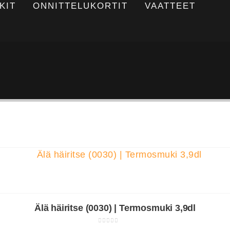
KIT
ONNITTELUKORTIT
VAATTEET
Älä häiritse (0030) | Termosmuki 3,9dl
0
out of 5