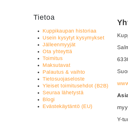
Tietoa
Yh
Kuppikaupan historiaa
Kupp
Usein kysytyt kysymykset
Jälleenmyyjät
Sal
Ota yhteyttä
Toimitus
633
Maksutavat
Suom
Palautus & vaihto
Tietosuojaseloste
www.
Yleiset toimitusehdot (B2B)
Seuraa lähetystä
Asi
Blogi
Evästekäytäntö (EU)
myy
Y-t