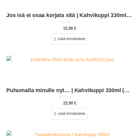
Jos isä ei osaa korjata sitä | Kahvikuppi 330ml (0243)
0
out of 5
15,90
€
LISÄÄ OSTOSKORIIN
Puhumalla minulle nyt… | Kahvikuppi 330ml (0106)
0
out of 5
15,90
€
LISÄÄ OSTOSKORIIN