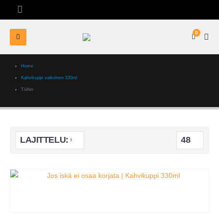
0
Home
Kahvikuppi valkoinen 330ml
Töihin