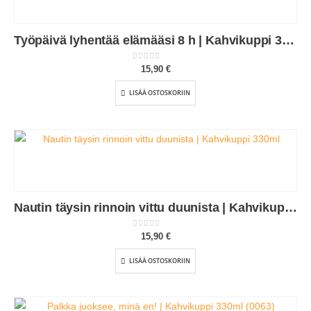
Työpäivä lyhentää elämääsi 8 h | Kahvikuppi 330ml (0042)
0
out of 5
15,90
€
LISÄÄ OSTOSKORIIN
Nautin täysin rinnoin vittu duunista | Kahvikuppi 330ml (0233)
0
out of 5
15,90
€
LISÄÄ OSTOSKORIIN