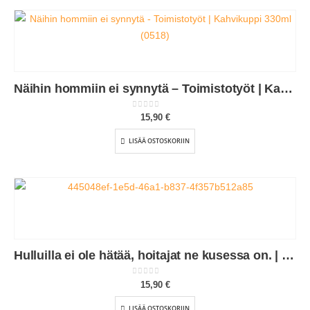
Näihin hommiin ei synnytä – Toimistotyöt | Kahvikuppi 330ml (0518)
0
out of 5
15,90
€
LISÄÄ OSTOSKORIIN
Hulluilla ei ole hätää, hoitajat ne kusessa on. | Kahvikuppi 330ml (0364)
0
out of 5
15,90
€
LISÄÄ OSTOSKORIIN