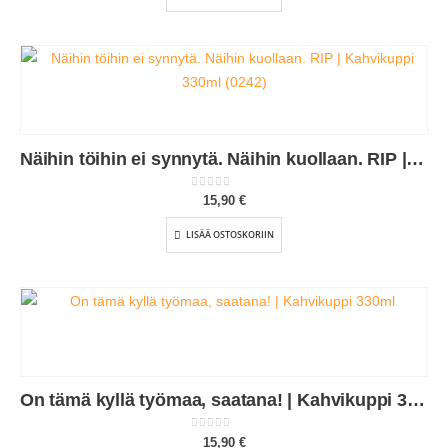
Näihin töihin ei synnytä. Näihin kuollaan. RIP | Kahvikuppi 330ml (0242)
0
out of 5
15,90
€
LISÄÄ OSTOSKORIIN
On tämä kyllä työmaa, saatana! | Kahvikuppi 330ml (0187)
0
out of 5
15,90
€