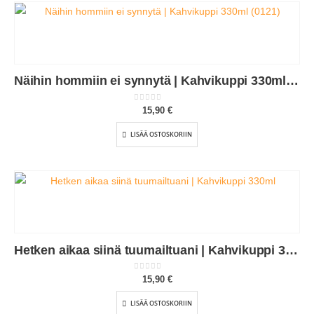
Näihin hommiin ei synnytä | Kahvikuppi 330ml (0121)
0
out of 5
15,90
€
LISÄÄ OSTOSKORIIN
Hetken aikaa siinä tuumailtuani | Kahvikuppi 330ml (0083)
0
out of 5
15,90
€
LISÄÄ OSTOSKORIIN