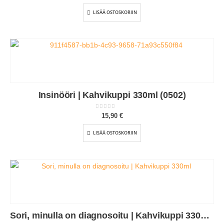
LISÄÄ OSTOSKORIIN
Insinööri | Kahvikuppi 330ml (0502)
0
out of 5
15,90
€
LISÄÄ OSTOSKORIIN
Sori, minulla on diagnosoitu | Kahvikuppi 330ml (0179)