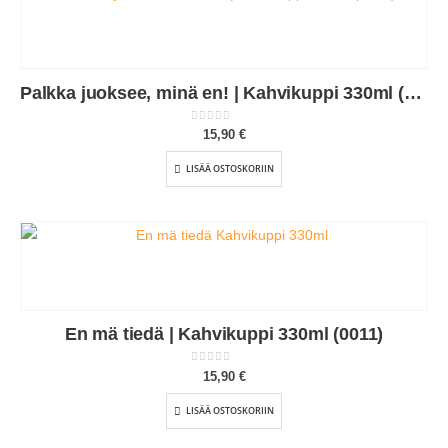
Palkka juoksee, minä en! | Kahvikuppi 330ml (0063)
0
out of 5
15,90
€
LISÄÄ OSTOSKORIIN
En mä tiedä | Kahvikuppi 330ml (0011)
0
out of 5
15,90
€
LISÄÄ OSTOSKORIIN