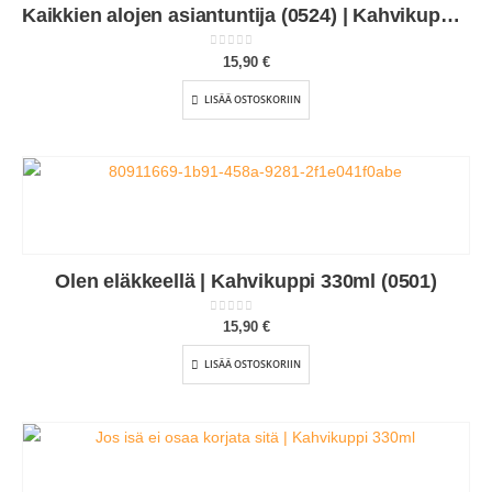
Kaikkien alojen asiantuntija (0524) | Kahvikuppi 330ml
0
out of 5
15,90
€
LISÄÄ OSTOSKORIIN
Olen eläkkeellä | Kahvikuppi 330ml (0501)
0
out of 5
15,90
€
LISÄÄ OSTOSKORIIN