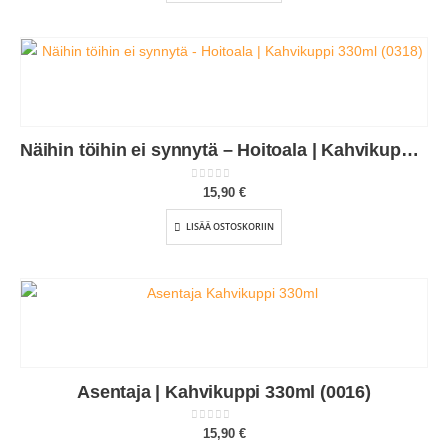
Näihin töihin ei synnytä – Hoitoala | Kahvikuppi 330ml (0318)
0
out of 5
15,90
€
LISÄÄ OSTOSKORIIN
Asentaja | Kahvikuppi 330ml (0016)
0
out of 5
15,90
€