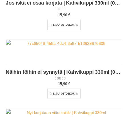
Jos iskä ei osaa korjata | Kahvikuppi 330ml (0253)
0
out of 5
15,90
€
LISÄÄ OSTOSKORIIN
Näihin töihin ei synnytä | Kahvikuppi 330ml (0143)
5.00
out of 5
15,90
€
LISÄÄ OSTOSKORIIN