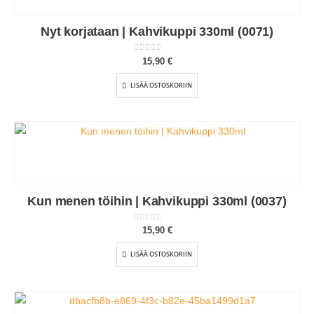
Nyt korjataan | Kahvikuppi 330ml (0071)
0
out of 5
15,90
€
LISÄÄ OSTOSKORIIN
Kun menen töihin | Kahvikuppi 330ml (0037)
0
out of 5
15,90
€
LISÄÄ OSTOSKORIIN