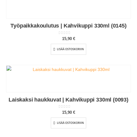
Työpaikkakoulutus | Kahvikuppi 330ml (0145)
0
out of 5
15,90
€
LISÄÄ OSTOSKORIIN
Laiskaksi haukkuvat | Kahvikuppi 330ml (0093)
0
out of 5
15,90
€
LISÄÄ OSTOSKORIIN