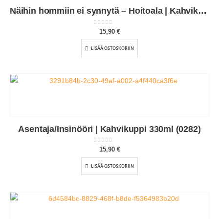
Näihin hommiin ei synnytä – Hoitoala | Kahvikuppi 330ml (0317)
0
out of 5
15,90
€
LISÄÄ OSTOSKORIIN
Asentaja/Insinööri | Kahvikuppi 330ml (0282)
0
out of 5
15,90
€
LISÄÄ OSTOSKORIIN