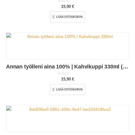
0
out of 5
15,90
€
LISÄÄ OSTOSKORIIN
Annan työlleni aina 100% | Kahvikuppi 330ml (0038)
0
out of 5
15,90
€
LISÄÄ OSTOSKORIIN