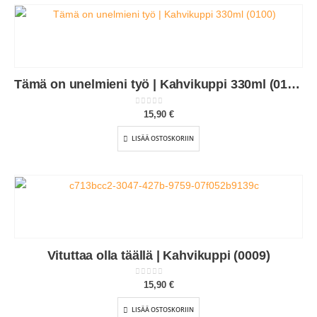
Tämä on unelmieni työ | Kahvikuppi 330ml (0100)
0
out of 5
15,90
€
LISÄÄ OSTOSKORIIN
Vituttaa olla täällä | Kahvikuppi (0009)
0
out of 5
15,90
€
LISÄÄ OSTOSKORIIN