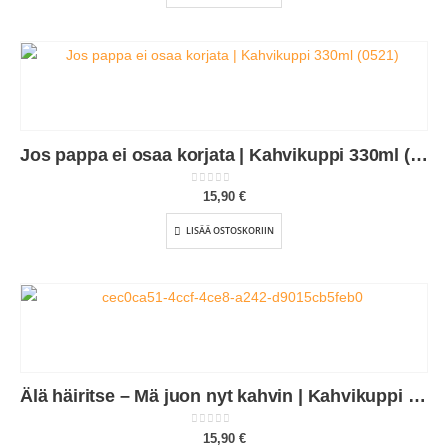
Jos pappa ei osaa korjata | Kahvikuppi 330ml (0521)
0
out of 5
15,90
€
LISÄÄ OSTOSKORIIN
Älä häiritse – Mä juon nyt kahvin | Kahvikuppi 330ml (0074)
0
out of 5
15,90
€