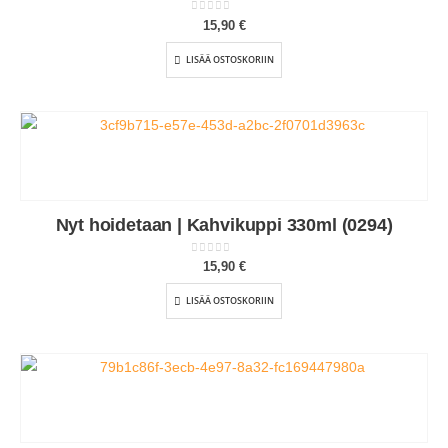
0
out of 5
15,90
€
LISÄÄ OSTOSKORIIN
Nyt hoidetaan | Kahvikuppi 330ml (0294)
0
out of 5
15,90
€
LISÄÄ OSTOSKORIIN