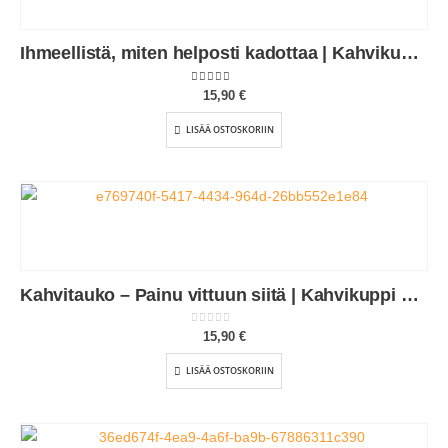
Ihmeellistä, miten helposti kadottaa | Kahvikuppi 330ml (0185)
5.00
out of 5
15,90
€
LISÄÄ OSTOSKORIIN
Kahvitauko – Painu vittuun siitä | Kahvikuppi 330ml (0099)
0
out of 5
15,90
€
LISÄÄ OSTOSKORIIN