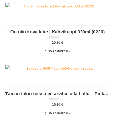
On niin kova kiire | Kahvikuppi 330ml (0226)
0
out of 5
15,90
€
LISÄÄ OSTOSKORIIN
Tämän talon töissä ei tarvitse olla hullu – Pinkki | Kahvikuppi 330ml (0375)
0
out of 5
15,90
€
LISÄÄ OSTOSKORIIN