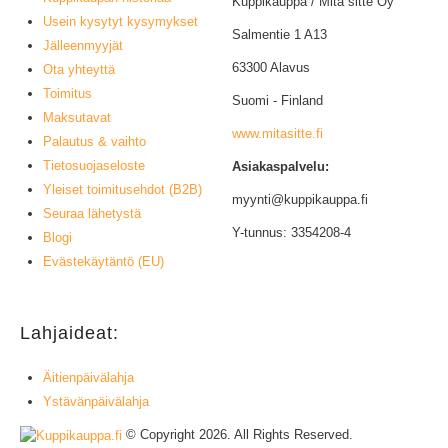
Kuppikauppa / Mitä sitte Oy
Usein kysytyt kysymykset
Salmentie 1 A13
Jälleenmyyjät
63300 Alavus
Ota yhteyttä
Toimitus
Suomi - Finland
Maksutavat
www.mitasitte.fi
Palautus & vaihto
Tietosuojaseloste
Asiakaspalvelu:
Yleiset toimitusehdot (B2B)
myynti@kuppikauppa.fi
Seuraa lähetystä
Y-tunnus: 3354208-4
Blogi
Evästekäytäntö (EU)
Lahjaideat:
Äitienpäivälahja
Ystävänpäivälahja
© Copyright 2026. All Rights Reserved.