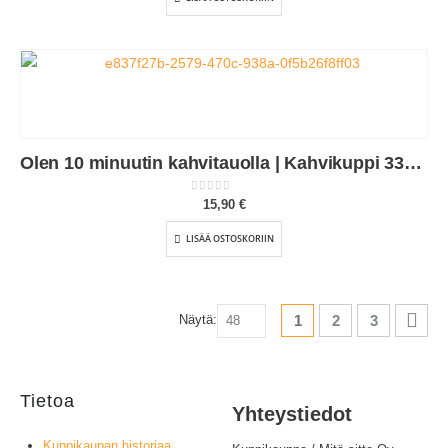
Olen 10 minuutin kahvitauolla | Kahvikuppi 330ml (0178)
0
out of 5
15,90
€
LISÄÄ OSTOSKORIIN
1
2
3
Näytä:
Tietoa
Yhteystiedot
Kuppikaupan historiaa