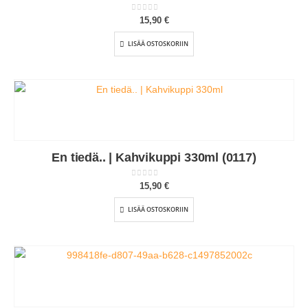
0
out of 5
15,90
€
LISÄÄ OSTOSKORIIN
En tiedä.. | Kahvikuppi 330ml (0117)
0
out of 5
15,90
€
LISÄÄ OSTOSKORIIN