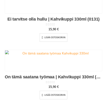
Ei tarvitse olla hullu | Kahvikuppi 330ml (0131)
0
out of 5
15,90
€
LISÄÄ OSTOSKORIIN
On tämä saatana työmaa | Kahvikuppi 330ml (0018)
0
out of 5
15,90
€
LISÄÄ OSTOSKORIIN