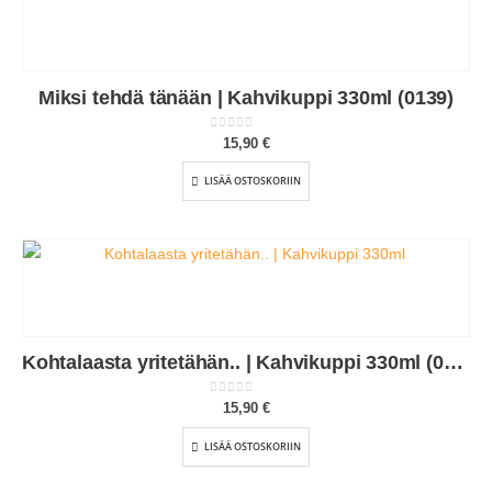
Miksi tehdä tänään | Kahvikuppi 330ml (0139)
0
out of 5
15,90
€
LISÄÄ OSTOSKORIIN
Kohtalaasta yritetähän.. | Kahvikuppi 330ml (0132)
0
out of 5
15,90
€
LISÄÄ OSTOSKORIIN