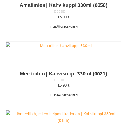
Amatimies | Kahvikuppi 330ml (0350)
0
out of 5
15,90
€
LISÄÄ OSTOSKORIIN
Mee töihin | Kahvikuppi 330ml (0021)
0
out of 5
15,90
€
LISÄÄ OSTOSKORIIN