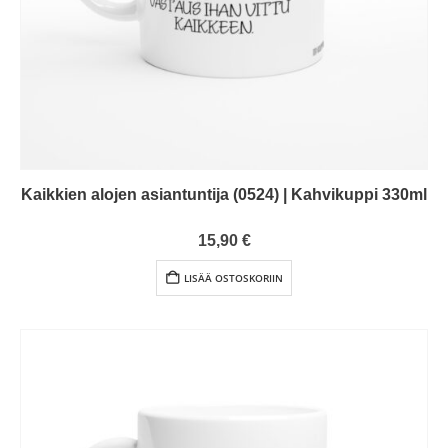
Kaikkien alojen asiantuntija (0524) | Kahvikuppi 330ml
0
out of 5
15,90
€
LISÄÄ OSTOSKORIIN