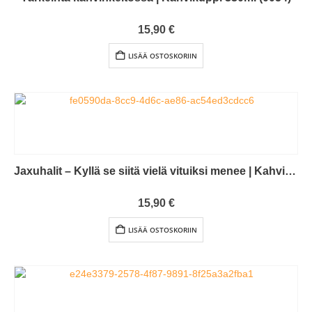
0
out of 5
15,90
€
LISÄÄ OSTOSKORIIN
Jaxuhalit – Kyllä se siitä vielä vituiksi menee | Kahvikuppi 330ml (0269)
0
out of 5
15,90
€
LISÄÄ OSTOSKORIIN