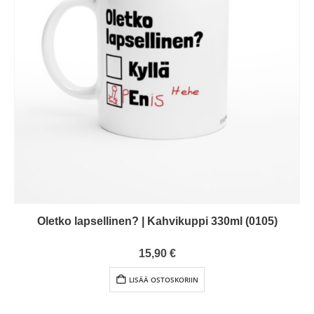
Oletko lapsellinen? | Kahvikuppi 330ml (0105)
0
out of 5
15,90
€
LISÄÄ OSTOSKORIIN