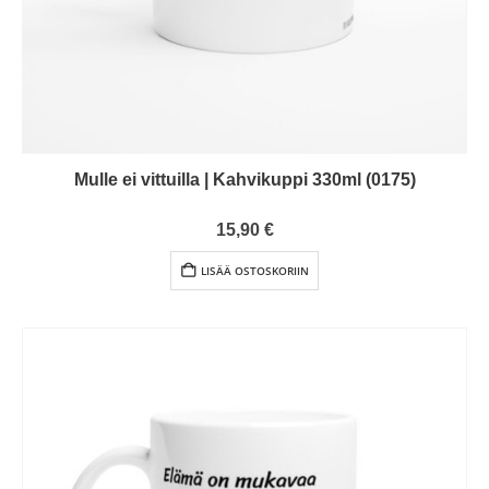
Mulle ei vittuilla | Kahvikuppi 330ml (0175)
0
out of 5
15,90
€
LISÄÄ OSTOSKORIIN