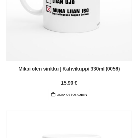
Miksi olen sinkku | Kahvikuppi 330ml (0056)
0
out of 5
15,90
€
LISÄÄ OSTOSKORIIN