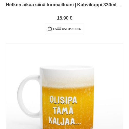
Hetken aikaa siinä tuumailtuani | Kahvikuppi 330ml (0083)
0
out of 5
15,90
€
LISÄÄ OSTOSKORIIN