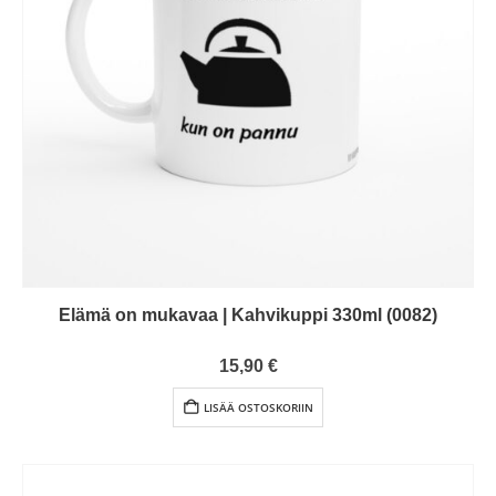
Elämä on mukavaa | Kahvikuppi 330ml (0082)
0
out of 5
15,90
€
LISÄÄ OSTOSKORIIN