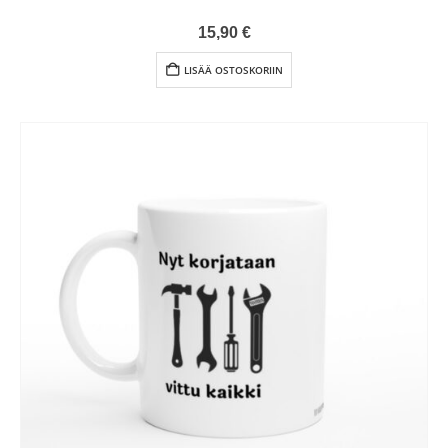
0
out of 5
15,90
€
LISÄÄ OSTOSKORIIN