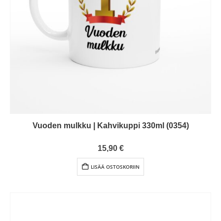
Vuoden mulkku | Kahvikuppi 330ml (0354)
0
out of 5
15,90
€
LISÄÄ OSTOSKORIIN