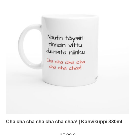
Cha cha cha cha cha cha chaa! | Kahvikuppi 330ml (0205)
0
out of 5