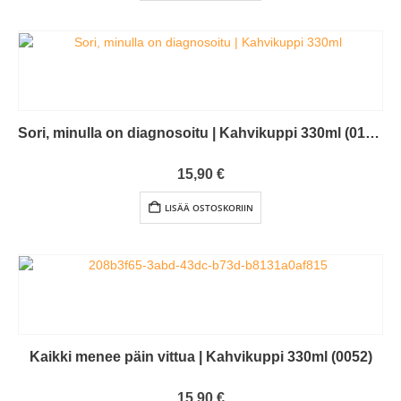
Sori, minulla on diagnosoitu | Kahvikuppi 330ml (0179)
0
out of 5
15,90
€
LISÄÄ OSTOSKORIIN
Kaikki menee päin vittua | Kahvikuppi 330ml (0052)
0
out of 5
15,90
€