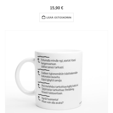
0
out of 5
15,90
€
LISÄÄ OSTOSKORIIN