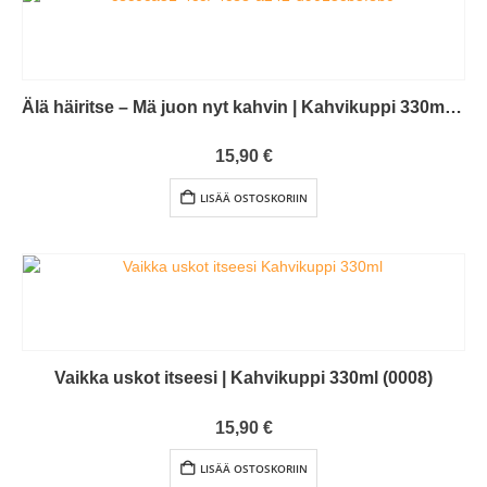
Älä häiritse – Mä juon nyt kahvin | Kahvikuppi 330ml (0074)
0
out of 5
15,90
€
LISÄÄ OSTOSKORIIN
Vaikka uskot itseesi | Kahvikuppi 330ml (0008)
0
out of 5
15,90
€
LISÄÄ OSTOSKORIIN