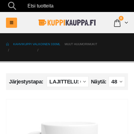
Etsi tuotteita
0
KAHVIKUPPI VALKOINEN 330ML
MUUT HUUMORIMUKIT
Järjestystapa:
Näytä: