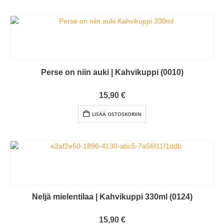
Perse on niin auki | Kahvikuppi (0010)
0
out of 5
15,90
€
LISÄÄ OSTOSKORIIN
Neljä mielentilaa | Kahvikuppi 330ml (0124)
0
out of 5
15,90
€