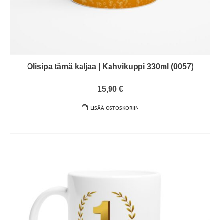
Olisipa tämä kaljaa | Kahvikuppi 330ml (0057)
0
out of 5
15,90
€
LISÄÄ OSTOSKORIIN