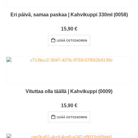
Eri päivä, samaa paskaa | Kahvikuppi 330ml (0058)
0
out of 5
15,90
€
LISÄÄ OSTOSKORIIN
Vituttaa olla täällä | Kahvikuppi (0009)
0
out of 5
15,90
€
LISÄÄ OSTOSKORIIN