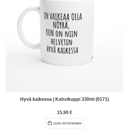
Hyvä kaikessa | Kahvikuppi 330ml (0171)
0
out of 5
15,90
€
LISÄÄ OSTOSKORIIN