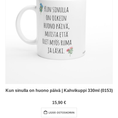
Kun sinulla on huono päivä | Kahvikuppi 330ml (0153)
0
out of 5
15,90
€
LISÄÄ OSTOSKORIIN