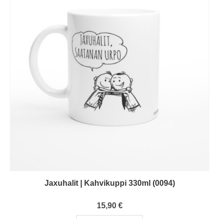
Jaxuhalit | Kahvikuppi 330ml (0094)
0
out of 5
15,90
€