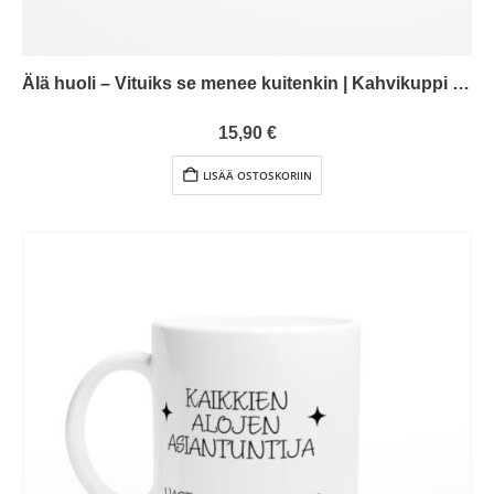
Älä huoli – Vituiks se menee kuitenkin | Kahvikuppi 330ml (0128)
5.00
out of 5
15,90
€
LISÄÄ OSTOSKORIIN