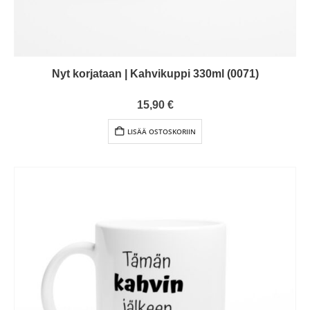
Nyt korjataan | Kahvikuppi 330ml (0071)
0
out of 5
15,90
€
LISÄÄ OSTOSKORIIN