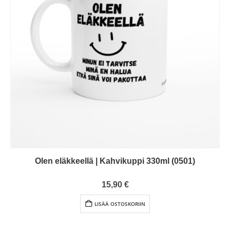
Olen eläkkeellä | Kahvikuppi 330ml (0501)
0
out of 5
15,90
€
LISÄÄ OSTOSKORIIN