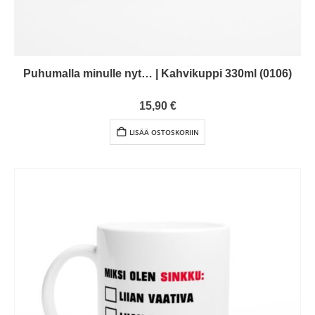
Puhumalla minulle nyt… | Kahvikuppi 330ml (0106)
0
out of 5
15,90
€
LISÄÄ OSTOSKORIIN