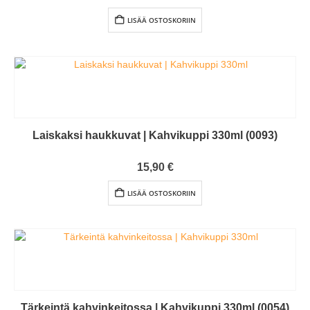
LISÄÄ OSTOSKORIIN
Laiskaksi haukkuvat | Kahvikuppi 330ml (0093)
0
out of 5
15,90
€
LISÄÄ OSTOSKORIIN
Tärkeintä kahvinkeitossa | Kahvikuppi 330ml (0054)