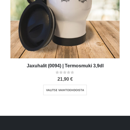
Jaxuhalit (0094) | Termosmuki 3,9dl
0
out of 5
21,90
€
Tällä tuotteella on useampi muunnelma. Voit tehdä valinnat tuotteen sivulla.
VALITSE VAIHTOEHDOISTA