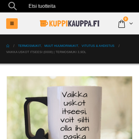
Etsi tuotteita
0
TERMOSMUKIT
,
MUUT HUUMORIMUKIT
,
VITUTUS & AHDISTUS
VAIKKA USKOT ITSEESI (0008) | TERMOSMUKI 3,9DL