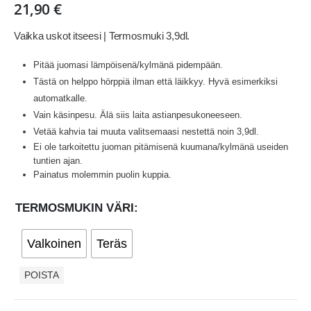
21,90
€
Vaikka uskot itseesi | Termosmuki 3,9dl.
Pitää juomasi lämpöisenä/kylmänä pidempään.
Tästä on helppo hörppiä ilman että läikkyy. Hyvä esimerkiksi
automatkalle.
Vain käsinpesu. Älä siis laita astianpesukoneeseen.
Vetää kahvia tai muuta valitsemaasi nestettä noin 3,9dl.
Ei ole tarkoitettu juoman pitämisenä kuumana/kylmänä useiden
tuntien ajan.
Painatus molemmin puolin kuppia.
TERMOSMUKIN VÄRI
Valkoinen
Teräs
POISTA