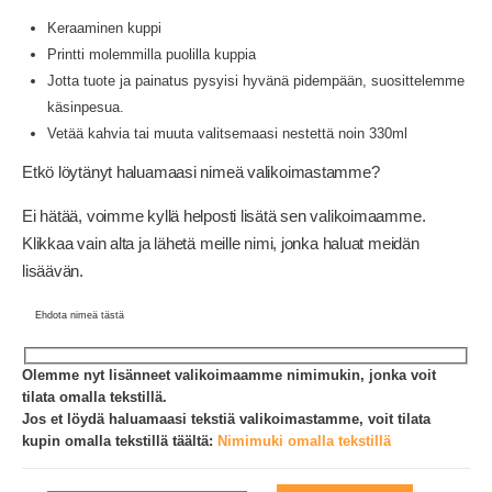
Keraaminen kuppi
Printti molemmilla puolilla kuppia
Jotta tuote ja painatus pysyisi hyvänä pidempään, suosittelemme
käsinpesua.
Vetää kahvia tai muuta valitsemaasi nestettä noin 330ml
Etkö löytänyt haluamaasi nimeä valikoimastamme?
Ei hätää, voimme kyllä helposti lisätä sen valikoimaamme.
Klikkaa vain alta ja lähetä meille nimi, jonka haluat meidän
lisäävän.
Ehdota nimeä tästä
Olemme nyt lisänneet valikoimaamme nimimukin, jonka voit
tilata omalla tekstillä.
Jos et löydä haluamaasi tekstiä valikoimastamme, voit tilata
kupin omalla tekstillä täältä:
Nimimuki omalla tekstillä