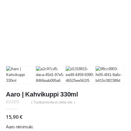
Aaro | Kahvikuppi 330ml
( Tuotearvioita ei vielä ole. )
0
out of 5
15,90
€
Aaro nimimuki.