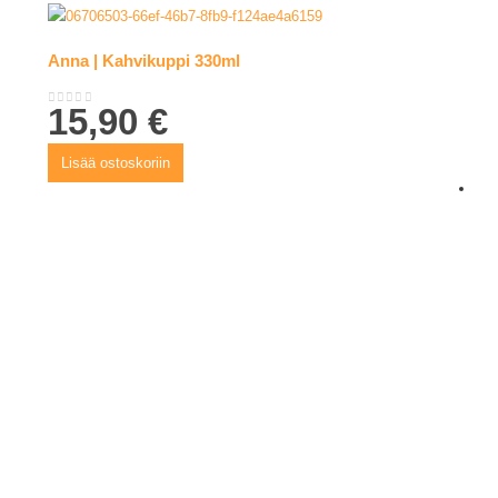
Anna | Kahvikuppi 330ml
15,90
€
0
out of 5
Lisää ostoskoriin