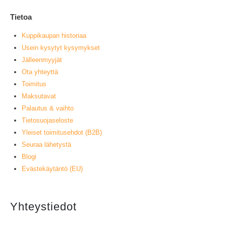
Tietoa
Kuppikaupan historiaa
Usein kysytyt kysymykset
Jälleenmyyjät
Ota yhteyttä
Toimitus
Maksutavat
Palautus & vaihto
Tietosuojaseloste
Yleiset toimitusehdot (B2B)
Seuraa lähetystä
Blogi
Evästekäytäntö (EU)
Yhteystiedot