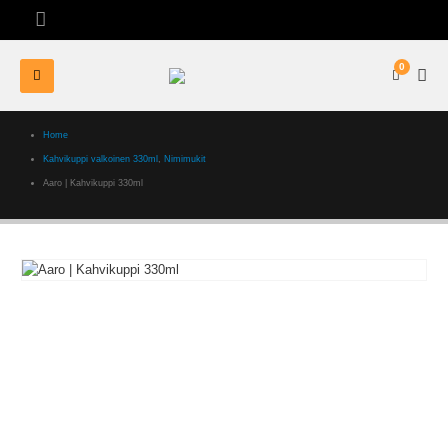
0
Home
Kahvikuppi valkoinen 330ml
,
Nimimukit
Aaro | Kahvikuppi 330ml