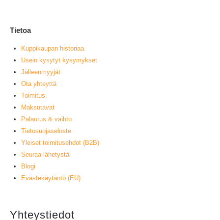
Tietoa
Kuppikaupan historiaa
Usein kysytyt kysymykset
Jälleenmyyjät
Ota yhteyttä
Toimitus
Maksutavat
Palautus & vaihto
Tietosuojaseloste
Yleiset toimitusehdot (B2B)
Seuraa lähetystä
Blogi
Evästekäytäntö (EU)
Yhteystiedot