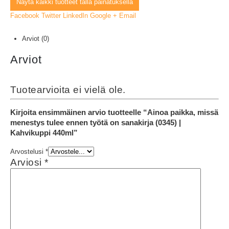
Näytä kaikki tuotteet tällä painatuksella
Facebook
Twitter
LinkedIn
Google +
Email
Arviot (0)
Arviot
Tuotearvioita ei vielä ole.
Kirjoita ensimmäinen arvio tuotteelle “Ainoa paikka, missä
menestys tulee ennen työtä on sanakirja (0345) |
Kahvikuppi 440ml”
Arvostelusi
*
Arviosi
*