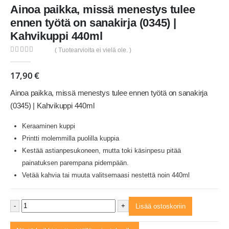
Ainoa paikka, missä menestys tulee
ennen työtä on sanakirja (0345) |
Kahvikuppi 440ml
( Tuotearvioita ei vielä ole. )
0
out of 5
17,90
€
Ainoa paikka, missä menestys tulee ennen työtä on sanakirja
(0345) | Kahvikuppi 440ml
Keraaminen kuppi
Printti molemmilla puolilla kuppia
Kestää astianpesukoneen, mutta toki käsinpesu pitää
painatuksen parempana pidempään.
Vetää kahvia tai muuta valitsemaasi nestettä noin 440ml
-
+
Lisää ostoskoriin