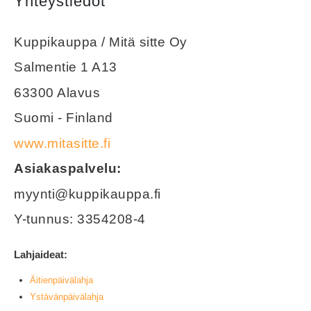
Yhteystiedot
Kuppikauppa / Mitä sitte Oy
Salmentie 1 A13
63300 Alavus
Suomi - Finland
www.mitasitte.fi
Asiakaspalvelu:
myynti@kuppikauppa.fi
Y-tunnus: 3354208-4
Lahjaideat:
Äitienpäivälahja
Ystävänpäivälahja