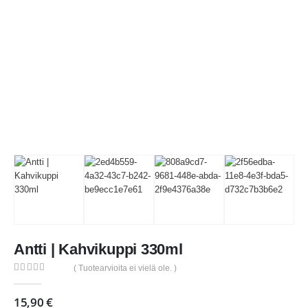
Antti | Kahvikuppi 330ml
( Tuotearvioita ei vielä ole. )
0
out of 5
15,90
€