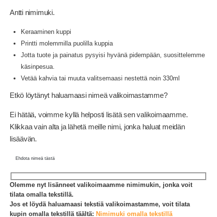
Antti nimimuki.
Keraaminen kuppi
Printti molemmilla puolilla kuppia
Jotta tuote ja painatus pysyisi hyvänä pidempään, suosittelemme
käsinpesua.
Vetää kahvia tai muuta valitsemaasi nestettä noin 330ml
Etkö löytänyt haluamaasi nimeä valikoimastamme?
Ei hätää, voimme kyllä helposti lisätä sen valikoimaamme.
Klikkaa vain alta ja lähetä meille nimi, jonka haluat meidän
lisäävän.
Ehdota nimeä tästä
Olemme nyt lisänneet valikoimaamme nimimukin, jonka voit
tilata omalla tekstillä.
Jos et löydä haluamaasi tekstiä valikoimastamme, voit tilata
kupin omalla tekstillä täältä:
Nimimuki omalla tekstillä