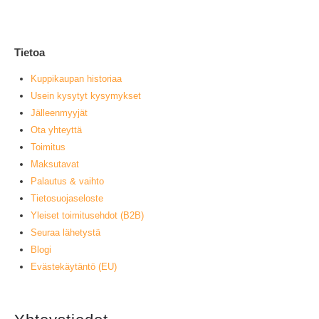
L
Tietoa
Kuppikaupan historiaa
Usein kysytyt kysymykset
Jälleenmyyjät
Ota yhteyttä
Toimitus
Maksutavat
Palautus & vaihto
Tietosuojaseloste
Yleiset toimitusehdot (B2B)
Seuraa lähetystä
Blogi
Evästekäytäntö (EU)