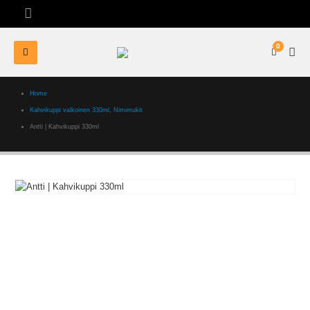
0
Home
Kahvikuppi valkoinen 330ml
,
Nimimukit
Antti | Kahvikuppi 330ml