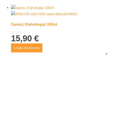
Sanna | Kahvikuppi 330ml
15,90
€
0
out of 5
Lisää ostoskoriin