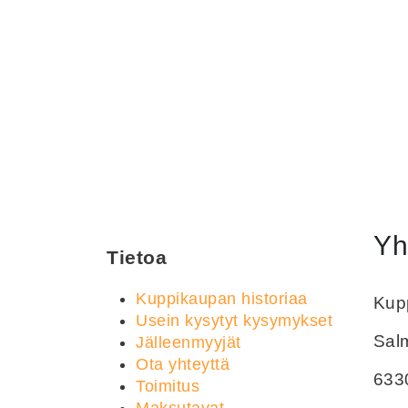
Yh
Tietoa
Kuppikaupan historiaa
Kupp
Usein kysytyt kysymykset
Sal
Jälleenmyyjät
Ota yhteyttä
633
Toimitus