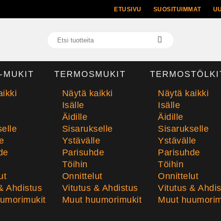
ETUSIVU
SUOSITUIMMAT
U
-MUKIT
TERMOSMUKIT
TERMOSTÖLKI
ikki
Näytä kaikki
Näytä kaikki
Isälle
Isälle
Äidille
Äidille
elle
Sisarukselle
Sisarukselle
e
Ystävälle
Ystävälle
de
Parisuhde
Parisuhde
Töihin
Töihin
ut
Onnittelut
Onnittelut
& Ahdistus
Vitutus & Ahdistus
Vitutus & Ahdi
umorimukit
Muut huumorimukit
Muut huumorim