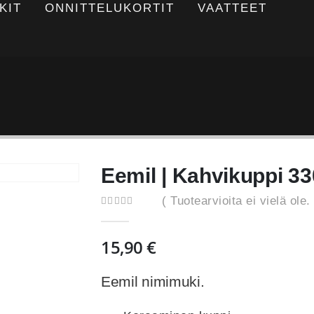
KIT
ONNITTELUKORTIT
VAATTEET
Eemil | Kahvikuppi 3
( Tuotearvioita ei vielä ole. 
0
out of 5
15,90
€
Eemil nimimuki.