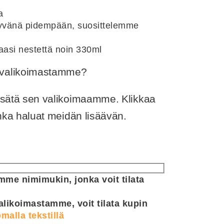
a
 hyvänä pidempään, suosittelemme
aasi nestettä noin 330ml
ä valikoimastamme?
lisätä sen valikoimaamme. Klikkaa
jonka haluat meidän lisäävän.
me nimimukin, jonka voit tilata
alikoimastamme, voit tilata kupin
malla tekstillä