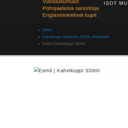
Vuosilukumukit
ISOT MU
Pohojaalasia sanontoja
Englanninkieliset kupit
Home
Kahvikuppi valkoinen 330ml
,
Nimimukit
Eemil | Kahvikuppi 330ml