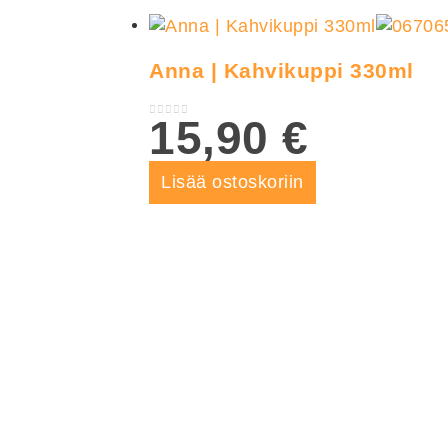
Anna | Kahvikuppi 330ml
15,90
€
0
out of 5
Lisää ostoskoriin