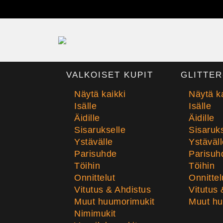
VALKOISET KUPIT
GLITTER
Näytä kaikki
Näytä ka
Isälle
Isälle
Äidille
Äidille
Sisarukselle
Sisaruks
Ystävälle
Ystäväll
Parisuhde
Parisuh
Töihin
Töihin
Onnittelut
Onnittel
Vitutus & Ahdistus
Vitutus 
Muut huumorimukit
Muut hu
Nimimukit