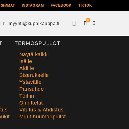
USIMMAT
INSTAGRAM
FACEBOOK
TIKTOK
0
myynti@kuppikauppa.fi
T
TERMOSPULLOT
Näytä kaikki
Isälle
Äidille
Sisarukselle
Ystävälle
Parisuhde
Töihin
Onnittelut
stus
Vitutus & Ahdistus
ukit
Muut huumoripullot