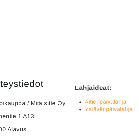
teystiedot
Lahjaideat:
Äitienpäivälahja
ikauppa / Mitä sitte Oy
Ystävänpäivälahja
mentie 1 A13
00 Alavus