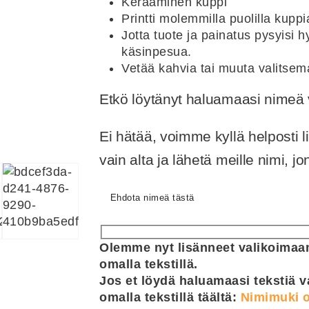
Keraaminen kuppi
Printti molemmilla puolilla kuppi
Jotta tuote ja painatus pysyisi
käsinpesua.
Vetää kahvia tai muuta valitsem
Etkö löytänyt haluamaasi nime
Ei hätää, voimme kyllä helposti 
vain alta ja lähetä meille nimi, 
Ehdota nimeä tästä
Olemme nyt lisänneet valikoimaam
omalla tekstillä.
Jos et löydä haluamaasi tekstiä v
omalla tekstillä täältä:
Nimimuki o