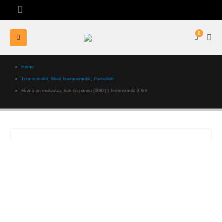
0
Home
Termosmukit
,
Muut huumorimukit
,
Parisuhde
Elämä on mukavaa, kun on pannu (0082) | Termosmuki 3,9dl