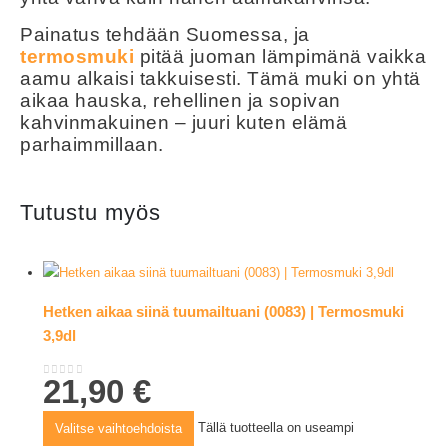
Painatus tehdään Suomessa, ja
termosmuki
pitää juoman lämpimänä vaikka
aamu alkaisi takkuisesti. Tämä muki on yhtä
aikaa hauska, rehellinen ja sopivan
kahvinmakuinen – juuri kuten elämä
parhaimmillaan.
Tutustu myös
Hetken aikaa siinä tuumailtuani (0083) | Termosmuki
3,9dl
21,90
€
0
out of 5
Tällä tuotteella on useampi
Valitse vaihtoehdoista