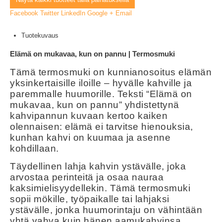
Facebook
Twitter
LinkedIn
Google +
Email
Tuotekuvaus
Elämä on mukavaa, kun on pannu | Termosmuki
Tämä termosmuki on kunnianosoitus elämän
yksinkertaisille iloille – hyvälle kahville ja
paremmalle huumorille. Teksti “Elämä on
mukavaa, kun on pannu” yhdistettynä
kahvipannun kuvaan kertoo kaiken
olennaisen: elämä ei tarvitse hienouksia,
kunhan kahvi on kuumaa ja asenne
kohdillaan.
Täydellinen lahja kahvin ystävälle, joka
arvostaa perinteitä ja osaa nauraa
kaksimielisyydellekin. Tämä termosmuki
sopii mökille, työpaikalle tai lahjaksi
ystävälle, jonka huumorintaju on vähintään
yhtä vahva kuin hänen aamukahvinsa.