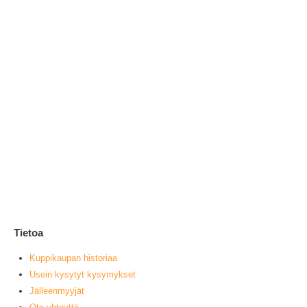
Hu
2
0
ou
V
muu
Tietoa
Kuppikaupan historiaa
Usein kysytyt kysymykset
Jälleenmyyjät