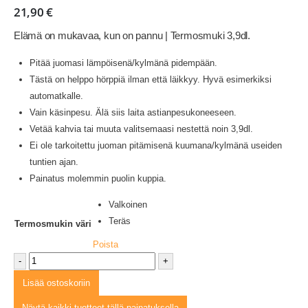
21,90
€
Elämä on mukavaa, kun on pannu | Termosmuki 3,9dl.
Pitää juomasi lämpöisenä/kylmänä pidempään.
Tästä on helppo hörppiä ilman että läikkyy. Hyvä esimerkiksi
automatkalle.
Vain käsinpesu. Älä siis laita astianpesukoneeseen.
Vetää kahvia tai muuta valitsemaasi nestettä noin 3,9dl.
Ei ole tarkoitettu juoman pitämisenä kuumana/kylmänä useiden
tuntien ajan.
Painatus molemmin puolin kuppia.
Valkoinen
Teräs
Termosmukin väri
Poista
-
+
Lisää ostoskoriin
Näytä kaikki tuotteet tällä painatuksella