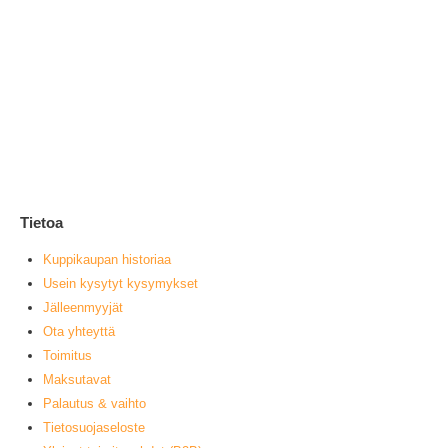
Ai
3,9
2
0
ou
V
muu
Tietoa
Kuppikaupan historiaa
Usein kysytyt kysymykset
Jälleenmyyjät
Ota yhteyttä
Toimitus
Maksutavat
Palautus & vaihto
Tietosuojaseloste