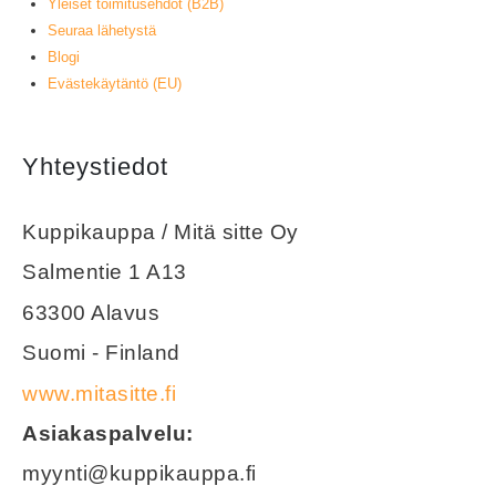
Yleiset toimitusehdot (B2B)
Seuraa lähetystä
Blogi
Evästekäytäntö (EU)
Yhteystiedot
Kuppikauppa / Mitä sitte Oy
Salmentie 1 A13
63300 Alavus
Suomi - Finland
www.mitasitte.fi
Asiakaspalvelu:
myynti@kuppikauppa.fi