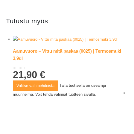
Tutustu myös
Aamuvuoro – Vittu mitä paskaa (0025) | Termosmuki
3,9dl
21,90
€
0
out of 5
Tällä tuotteella on useampi
Valitse vaihtoehdoista
muunnelma. Voit tehdä valinnat tuotteen sivulla.