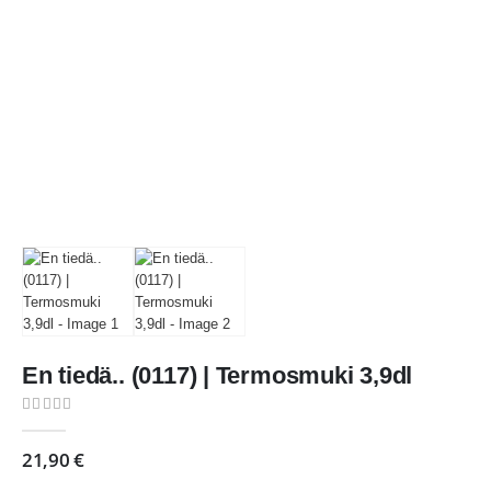
En tiedä.. (0117) | Termosmuki 3,9dl
0
out of 5
21,90
€