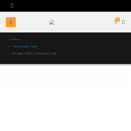
0
Home
Termosmukit
,
Töihin
En tiedä.. (0117) | Termosmuki 3,9dl