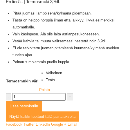
En tiedä.. | Termosmuki 3,9dl.
Pitää juomasi lämpöisenä/kylmänä pidempään.
Tästä on helppo hörppiä ilman että läikkyy. Hyvä esimerkiksi
automatkalle.
Vain käsinpesu. Älä siis laita astianpesukoneeseen.
Vetää kahvia tai muuta valitsemaasi nestettä noin 3,9dl.
Ei ole tarkoitettu juoman pitämisenä kuumana/kylmänä useiden
tuntien ajan.
Painatus molemmin puolin kuppia.
Valkoinen
Teräs
Termosmukin väri
Poista
-
+
Lisää ostoskoriin
Näytä kaikki tuotteet tällä painatuksella
Facebook
Twitter
LinkedIn
Google +
Email