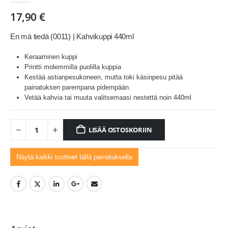
17,90
€
En mä tiedä (0011) | Kahvikuppi 440ml
Keraaminen kuppi
Printti molemmilla puolilla kuppia
Kestää astianpesukoneen, mutta toki käsinpesu pitää
painatuksen parempana pidempään.
Vetää kahvia tai muuta valitsemaasi nestettä noin 440ml
LISÄÄ OSTOSKORIIN
Näytä kaikki tuotteet tällä painatuksella