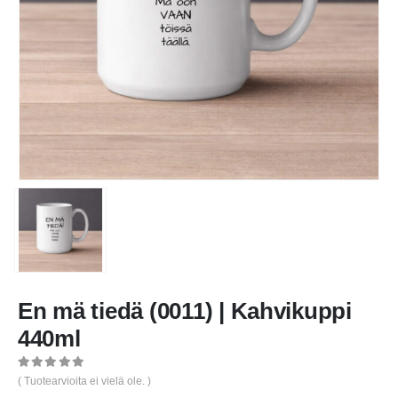
En mä tiedä (0011) | Kahvikuppi
440ml
0
out of 5
( Tuotearvioita ei vielä ole. )