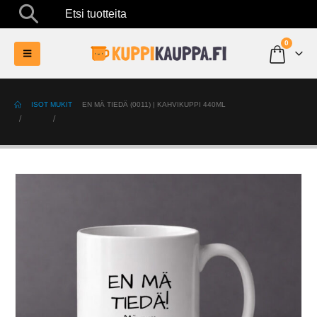
Etsi tuotteita
0
ISOT MUKIT
EN MÄ TIEDÄ (0011) | KAHVIKUPPI 440ML