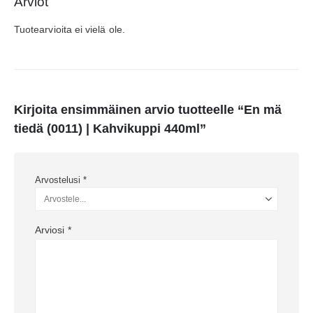
Arviot
Tuotearvioita ei vielä ole.
Kirjoita ensimmäinen arvio tuotteelle “En mä
tiedä (0011) | Kahvikuppi 440ml”
Arvostelusi
*
Arviosi
*