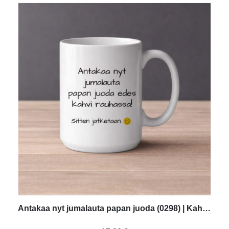
Antakaa nyt jumalauta papan juoda (0298) | Kahvikuppi 440ml
0
out of 5