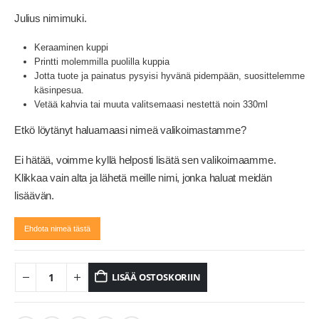
Julius nimimuki.
Keraaminen kuppi
Printti molemmilla puolilla kuppia
Jotta tuote ja painatus pysyisi hyvänä pidempään, suosittelemme
käsinpesua.
Vetää kahvia tai muuta valitsemaasi nestettä noin 330ml
Etkö löytänyt haluamaasi nimeä valikoimastamme?
Ei hätää, voimme kyllä helposti lisätä sen valikoimaamme.
Klikkaa vain alta ja lähetä meille nimi, jonka haluat meidän
lisäävän.
Ehdota nimeä tästä
LISÄÄ OSTOSKORIIN