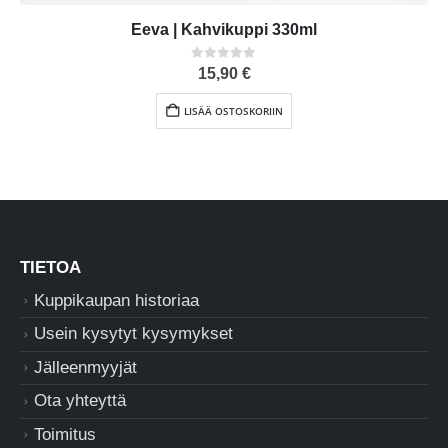
Eeva | Kahvikuppi 330ml
0
out of 5
15,90
€
LISÄÄ OSTOSKORIIN
TIETOA
Kuppikaupan historiaa
Usein kysytyt kysymykset
Jälleenmyyjät
Ota yhteyttä
Toimitus