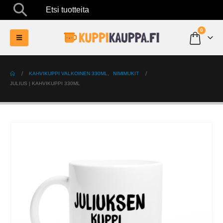
Etsi tuotteita
0
KAHVIKUPPI VALKOINEN 330ML
,
NIMIMUKIT
JULIUS | KAHVIKUPPI 330ML