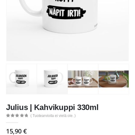
Julius | Kahvikuppi 330ml
( Tuotearvioita ei vielä ole. )
0
out of 5
15,90
€