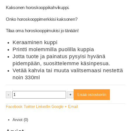
Kaksonen horoskooppikahvikuppi.
Onko horoskooppimerkkisi kaksonen?
Tilaa oma horoskooppimukisi jo tänään!
Keraaminen kuppi
Printti molemmilla puolilla kuppia
Jotta tuote ja painatus pysyisi hyvänä
pidempään, suosittelemme käsinpesua.
Vetää kahvia tai muuta valitsemaasi nestettä
noin 330ml
-
+
Lisää ostoskoriin
Facebook
Twitter
LinkedIn
Google +
Email
Arviot (0)