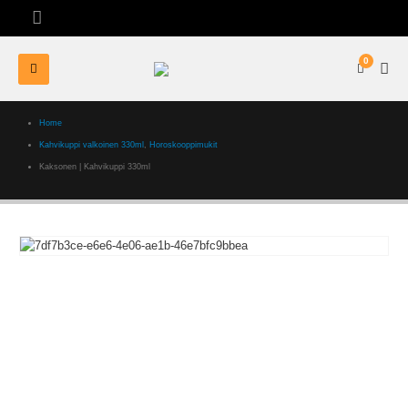
0
Home
Kahvikuppi valkoinen 330ml
,
Horoskooppimukit
Kaksonen | Kahvikuppi 330ml