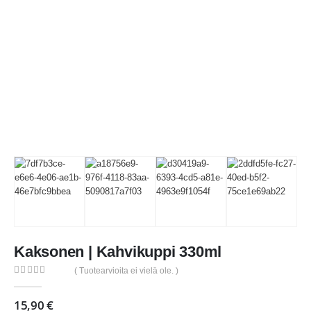
Kaksonen | Kahvikuppi 330ml
( Tuotearvioita ei vielä ole. )
0
out of 5
15,90
€