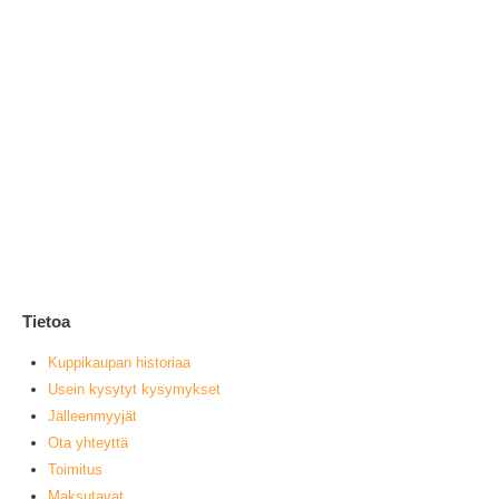
Jo
1
0
ou
L
Tietoa
Kuppikaupan historiaa
Usein kysytyt kysymykset
Jälleenmyyjät
Ota yhteyttä
Toimitus
Maksutavat