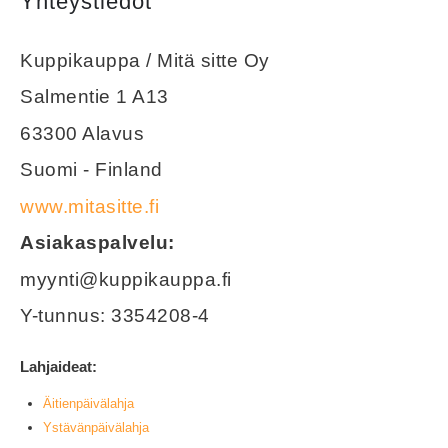
Yhteystiedot
Kuppikauppa / Mitä sitte Oy
Salmentie 1 A13
63300 Alavus
Suomi - Finland
www.mitasitte.fi
Asiakaspalvelu:
myynti@kuppikauppa.fi
Y-tunnus: 3354208-4
Lahjaideat:
Äitienpäivälahja
Ystävänpäivälahja