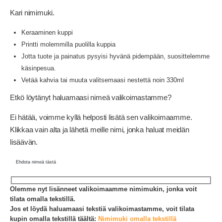
Kari nimimuki.
Keraaminen kuppi
Printti molemmilla puolilla kuppia
Jotta tuote ja painatus pysyisi hyvänä pidempään, suosittelemme
käsinpesua.
Vetää kahvia tai muuta valitsemaasi nestettä noin 330ml
Etkö löytänyt haluamaasi nimeä valikoimastamme?
Ei hätää, voimme kyllä helposti lisätä sen valikoimaamme.
Klikkaa vain alta ja lähetä meille nimi, jonka haluat meidän
lisäävän.
Ehdota nimeä tästä
Olemme nyt lisänneet valikoimaamme nimimukin, jonka voit
tilata omalla tekstillä.
Jos et löydä haluamaasi tekstiä valikoimastamme, voit tilata
kupin omalla tekstillä täältä:
Nimimuki omalla tekstillä