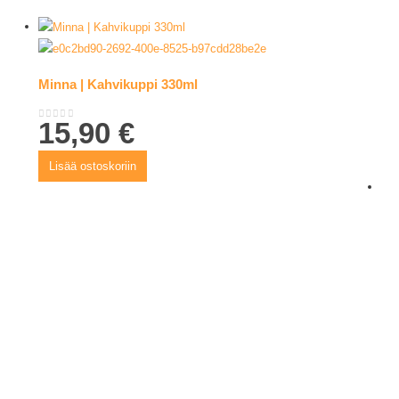
Minna | Kahvikuppi 330ml
15,90
€
0
out of 5
Lisää ostoskoriin