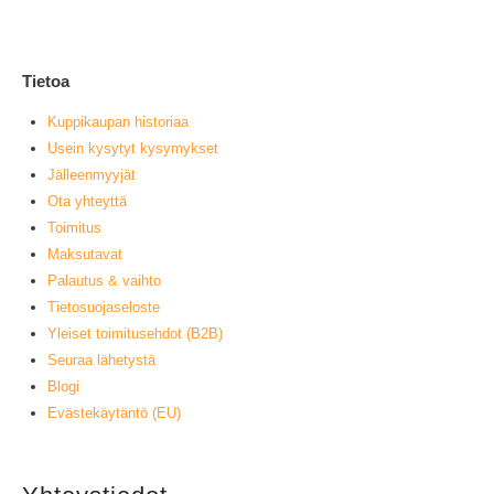
L
Tietoa
Kuppikaupan historiaa
Usein kysytyt kysymykset
Jälleenmyyjät
Ota yhteyttä
Toimitus
Maksutavat
Palautus & vaihto
Tietosuojaseloste
Yleiset toimitusehdot (B2B)
Seuraa lähetystä
Blogi
Evästekäytäntö (EU)