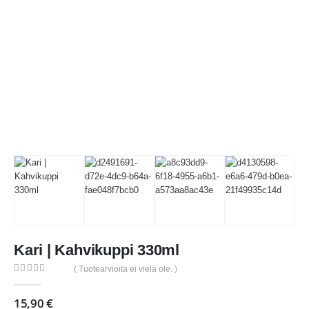
Kari | Kahvikuppi 330ml
( Tuotearvioita ei vielä ole. )
0
out of 5
15,90
€