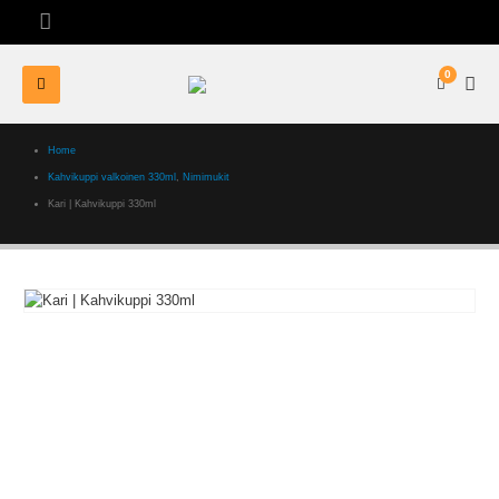
0
Home
Kahvikuppi valkoinen 330ml
,
Nimimukit
Kari | Kahvikuppi 330ml