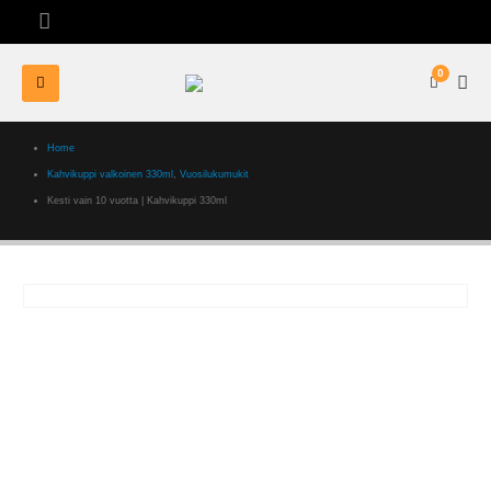
0
Home
Kahvikuppi valkoinen 330ml
,
Vuosilukumukit
Kesti vain 10 vuotta | Kahvikuppi 330ml