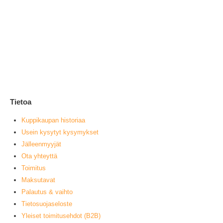
Ke
1
0
ou
L
Tietoa
Kuppikaupan historiaa
Usein kysytyt kysymykset
Jälleenmyyjät
Ota yhteyttä
Toimitus
Maksutavat
Palautus & vaihto
Tietosuojaseloste
Yleiset toimitusehdot (B2B)