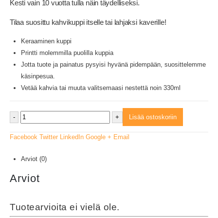
Kesti vain 10 vuotta tulla näin täydelliseksi.
Tilaa suosittu kahvikuppi itselle tai lahjaksi kaverille!
Keraaminen kuppi
Printti molemmilla puolilla kuppia
Jotta tuote ja painatus pysyisi hyvänä pidempään, suosittelemme
käsinpesua.
Vetää kahvia tai muuta valitsemaasi nestettä noin 330ml
-
+
Lisää ostoskoriin
Facebook
Twitter
LinkedIn
Google +
Email
Arviot (0)
Arviot
Tuotearvioita ei vielä ole.