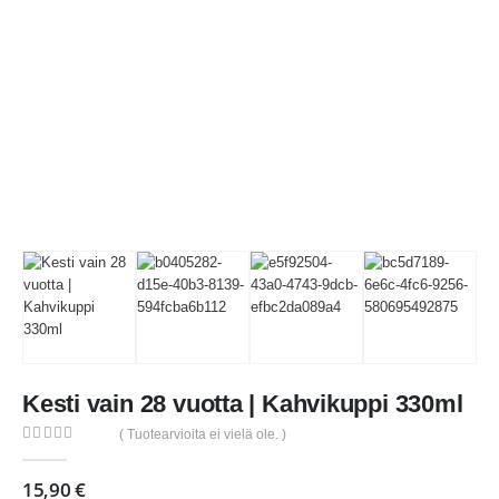
Kesti vain 28 vuotta | Kahvikuppi 330ml
( Tuotearvioita ei vielä ole. )
0
out of 5
15,90
€