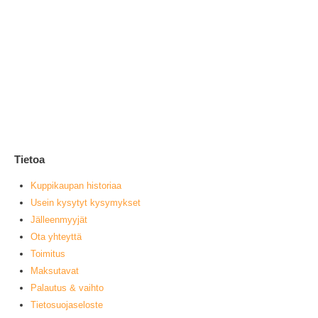
Ke
1
0
ou
L
Tietoa
Kuppikaupan historiaa
Usein kysytyt kysymykset
Jälleenmyyjät
Ota yhteyttä
Toimitus
Maksutavat
Palautus & vaihto
Tietosuojaseloste