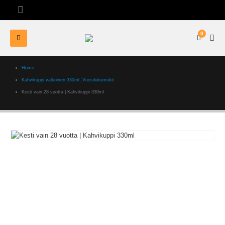
0
Home
Kahvikuppi valkoinen 330ml
,
Vuosilukumukit
Kesti vain 28 vuotta | Kahvikuppi 330ml