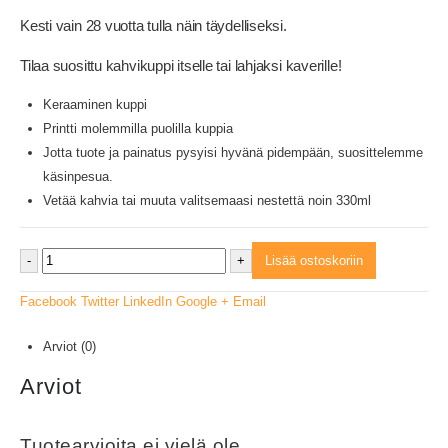
Kesti vain 28 vuotta tulla näin täydelliseksi.
Tilaa suosittu kahvikuppi itselle tai lahjaksi kaverille!
Keraaminen kuppi
Printti molemmilla puolilla kuppia
Jotta tuote ja painatus pysyisi hyvänä pidempään, suosittelemme
käsinpesua.
Vetää kahvia tai muuta valitsemaasi nestettä noin 330ml
-
+
Lisää ostoskoriin
Facebook
Twitter
LinkedIn
Google +
Email
Arviot (0)
Arviot
Tuotearvioita ei vielä ole.