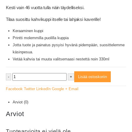
Kesti vain 46 vuotta tulla näin täydelliseksi.
Tilaa suosittu kahvikuppi itselle tai lahjaksi kaverille!
Keraaminen kuppi
Printti molemmilla puolilla kuppia
Jotta tuote ja painatus pysyisi hyvänä pidempään, suosittelemme
käsinpesua.
Vetää kahvia tai muuta valitsemaasi nestettä noin 330ml
-
+
Lisää ostoskoriin
Facebook
Twitter
LinkedIn
Google +
Email
Arviot (0)
Arviot
Tuotearvioita ei vielä ole.