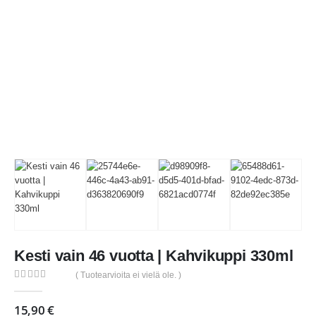
Kesti vain 46 vuotta | Kahvikuppi 330ml
( Tuotearvioita ei vielä ole. )
0
out of 5
15,90
€