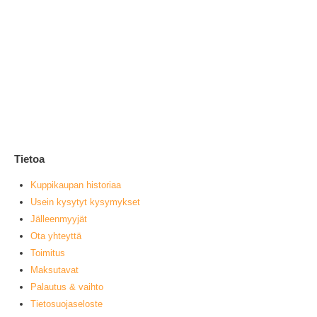
Ke
1
0
ou
L
Tietoa
Kuppikaupan historiaa
Usein kysytyt kysymykset
Jälleenmyyjät
Ota yhteyttä
Toimitus
Maksutavat
Palautus & vaihto
Tietosuojaseloste