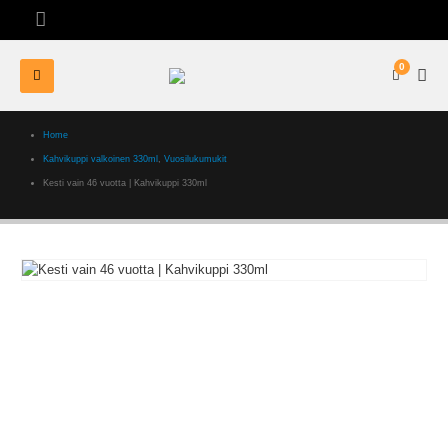
0
Home
Kahvikuppi valkoinen 330ml
,
Vuosilukumukit
Kesti vain 46 vuotta | Kahvikuppi 330ml