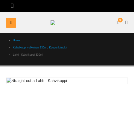
0
Home
Kahvikuppi valkoinen 330ml
,
Kaupunkimukit
Lahti | Kahvikuppi 330ml