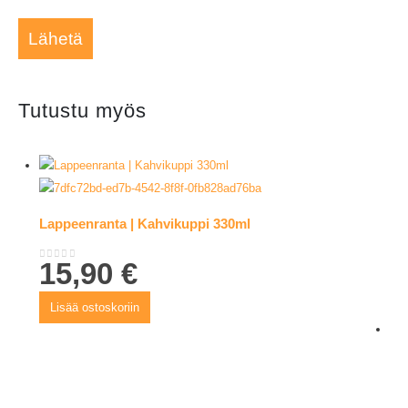
Tutustu myös
Lappeenranta | Kahvikuppi 330ml
15,90
€
0
out of 5
Lisää ostoskoriin