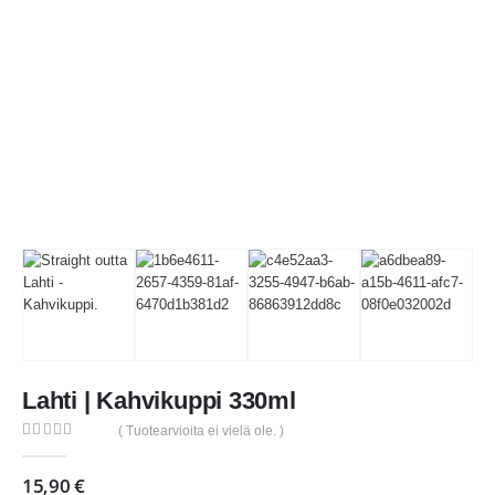
Lahti | Kahvikuppi 330ml
( Tuotearvioita ei vielä ole. )
0
out of 5
15,90
€