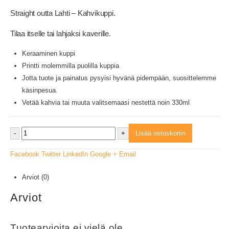
Straight outta Lahti – Kahvikuppi.
Tilaa itselle tai lahjaksi kaverille.
Keraaminen kuppi
Printti molemmilla puolilla kuppia
Jotta tuote ja painatus pysyisi hyvänä pidempään, suosittelemme
käsinpesua.
Vetää kahvia tai muuta valitsemaasi nestettä noin 330ml
-
+
Lisää ostoskoriin
Facebook
Twitter
LinkedIn
Google +
Email
Arviot (0)
Arviot
Tuotearvioita ei vielä ole.