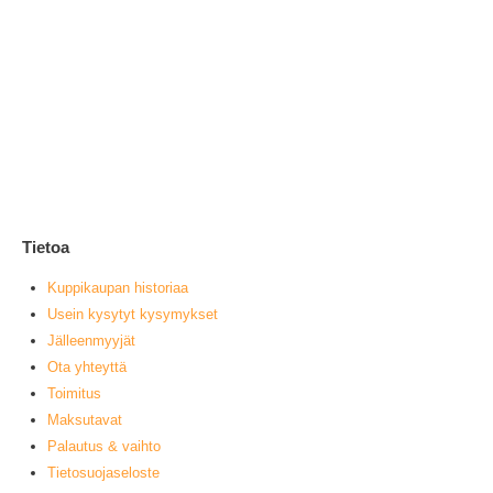
Hy
1
0
ou
L
Tietoa
Kuppikaupan historiaa
Usein kysytyt kysymykset
Jälleenmyyjät
Ota yhteyttä
Toimitus
Maksutavat
Palautus & vaihto
Tietosuojaseloste