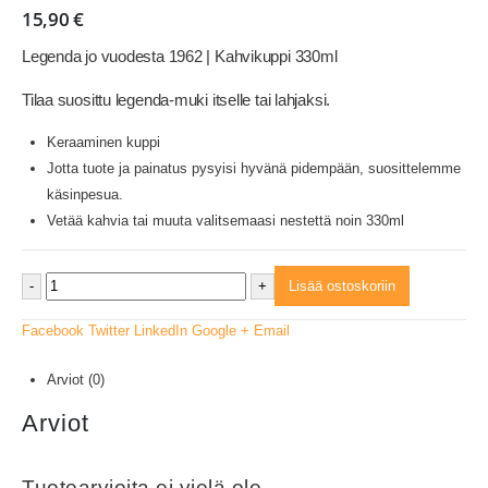
15,90
€
Legenda jo vuodesta 1962 | Kahvikuppi 330ml
Tilaa suosittu legenda-muki itselle tai lahjaksi.
Keraaminen kuppi
Jotta tuote ja painatus pysyisi hyvänä pidempään, suosittelemme
käsinpesua.
Vetää kahvia tai muuta valitsemaasi nestettä noin 330ml
-
+
Lisää ostoskoriin
Facebook
Twitter
LinkedIn
Google +
Email
Arviot (0)
Arviot
Tuotearvioita ei vielä ole.