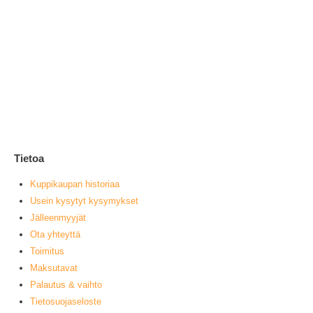
Ke
1
0
ou
L
Tietoa
Kuppikaupan historiaa
Usein kysytyt kysymykset
Jälleenmyyjät
Ota yhteyttä
Toimitus
Maksutavat
Palautus & vaihto
Tietosuojaseloste