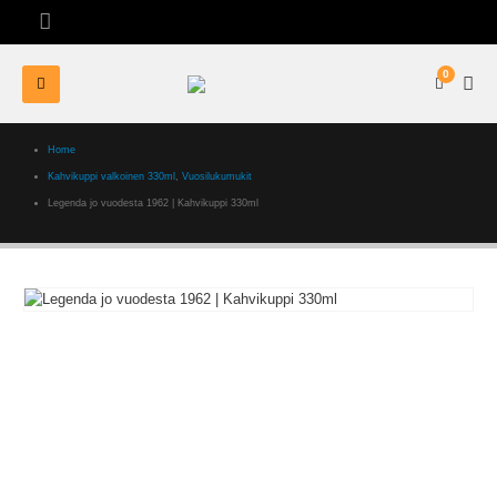
0
Home
Kahvikuppi valkoinen 330ml
,
Vuosilukumukit
Legenda jo vuodesta 1962 | Kahvikuppi 330ml