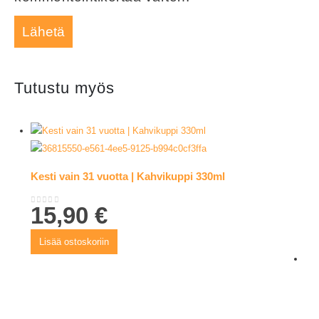
Tutustu myös
Kesti vain 31 vuotta | Kahvikuppi 330ml
15,90
€
0
out of 5
Lisää ostoskoriin