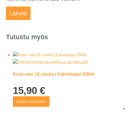
Tutustu myös
Kesti vain 16 vuotta | Kahvikuppi 330ml
15,90
€
0
out of 5
Lisää ostoskoriin