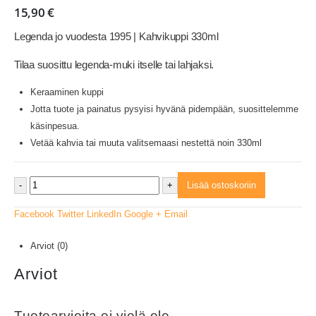
15,90
€
Legenda jo vuodesta 1995 | Kahvikuppi 330ml
Tilaa suosittu legenda-muki itselle tai lahjaksi.
Keraaminen kuppi
Jotta tuote ja painatus pysyisi hyvänä pidempään, suosittelemme
käsinpesua.
Vetää kahvia tai muuta valitsemaasi nestettä noin 330ml
-
+
Lisää ostoskoriin
Facebook
Twitter
LinkedIn
Google +
Email
Arviot (0)
Arviot
Tuotearvioita ei vielä ole.