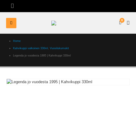
0
Home
Kahvikuppi valkoinen 330ml
,
Vuosilukumukit
Legenda jo vuodesta 1995 | Kahvikuppi 330ml