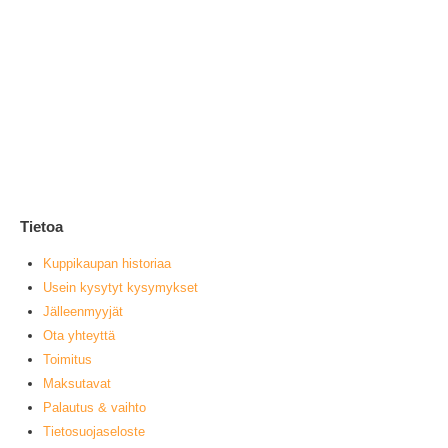
Ke
1
0
ou
L
Tietoa
Kuppikaupan historiaa
Usein kysytyt kysymykset
Jälleenmyyjät
Ota yhteyttä
Toimitus
Maksutavat
Palautus & vaihto
Tietosuojaseloste