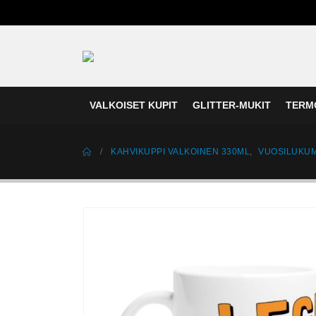
VALKOISET KUPIT
GLITTER-MUKIT
TERM
KAHVIKUPPI VALKOINEN 330ML
,
VUOSILUKUM