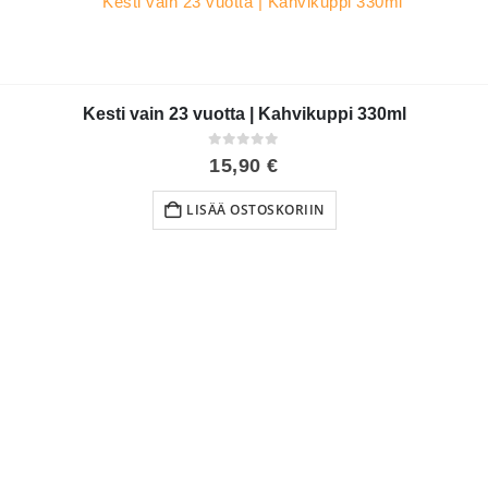
Kesti vain 23 vuotta | Kahvikuppi 330ml
0
out of 5
15,90
€
LISÄÄ OSTOSKORIIN