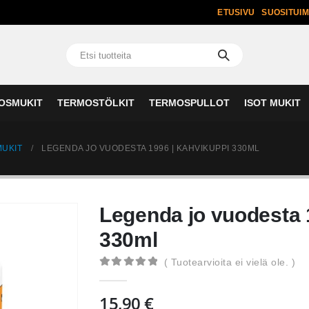
ETUSIVU
SUOSITUI
OSMUKIT
TERMOSTÖLKIT
TERMOSPULLOT
ISOT MUKIT
UKIT
LEGENDA JO VUODESTA 1996 | KAHVIKUPPI 330ML
Legenda jo vuodesta 
330ml
( Tuotearvioita ei vielä ole. )
0
out of 5
15,90
€