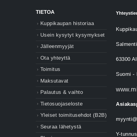
TIETOA
Yhteystie
Kuppikaupan historiaa
Kuppikau
Usein kysytyt kysymykset
Salmenti
Jälleenmyyjät
Ota yhteyttä
63300 A
Toimitus
Suomi - 
Maksutavat
www.mit
Palautus & vaihto
Tietosuojaseloste
Asiakas
Yleiset toimitusehdot (B2B)
myynti@
Seuraa lähetystä
Y-tunnus