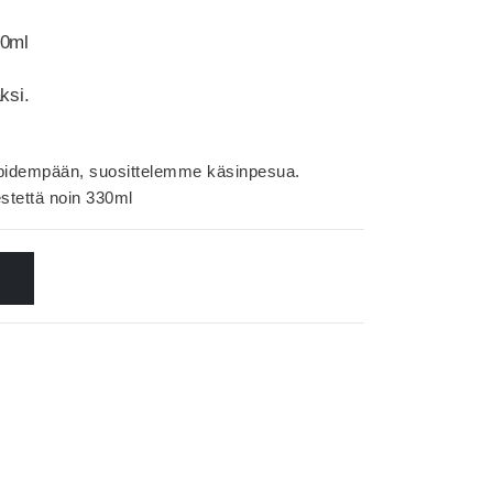
30ml
ksi.
ä pidempään, suosittelemme käsinpesua.
stettä noin 330ml
N