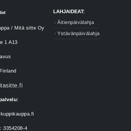
LAHJAIDEAT:
dot
Äitienpäivälahja
ppa / Mitä sitte Oy
Ystävänpäivälahja
e 1 A13
lavus
Finland
asitte.fi
palvelu:
kuppikauppa.fi
: 3354208-4