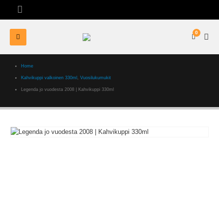
0
Home
Kahvikuppi valkoinen 330ml
,
Vuosilukumukit
Legenda jo vuodesta 2008 | Kahvikuppi 330ml