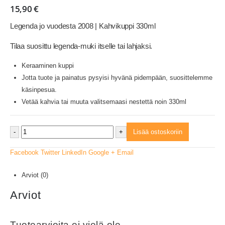
15,90
€
Legenda jo vuodesta 2008 | Kahvikuppi 330ml
Tilaa suosittu legenda-muki itselle tai lahjaksi.
Keraaminen kuppi
Jotta tuote ja painatus pysyisi hyvänä pidempään, suosittelemme
käsinpesua.
Vetää kahvia tai muuta valitsemaasi nestettä noin 330ml
-
+
Lisää ostoskoriin
Facebook
Twitter
LinkedIn
Google +
Email
Arviot (0)
Arviot
Tuotearvioita ei vielä ole.