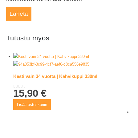
Tutustu myös
Kesti vain 34 vuotta | Kahvikuppi 330ml
15,90
€
0
out of 5
Lisää ostoskoriin