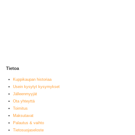
Ke
1
0
ou
L
Tietoa
Kuppikaupan historiaa
Usein kysytyt kysymykset
Jälleenmyyjät
Ota yhteyttä
Toimitus
Maksutavat
Palautus & vaihto
Tietosuojaseloste