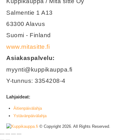
Kuppikauppa / Mitä sitte Oy
Salmentie 1 A13
63300 Alavus
Suomi - Finland
www.mitasitte.fi
Asiakaspalvelu:
myynti@kuppikauppa.fi
Y-tunnus: 3354208-4
Lahjaideat:
Äitienpäivälahja
Ystävänpäivälahja
© Copyright 2026. All Rights Reserved.