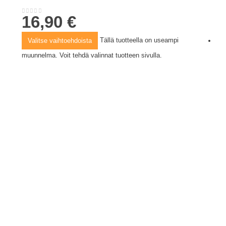
16,90
€
0
out of 5
Tällä tuotteella on useampi
Valitse vaihtoehdoista
muunnelma. Voit tehdä valinnat tuotteen sivulla.