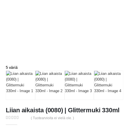
5 väriä
Liian aikaista (0080) | Glittermuki 330ml
( Tuotearvioita ei vielä ole. )
0
out of 5