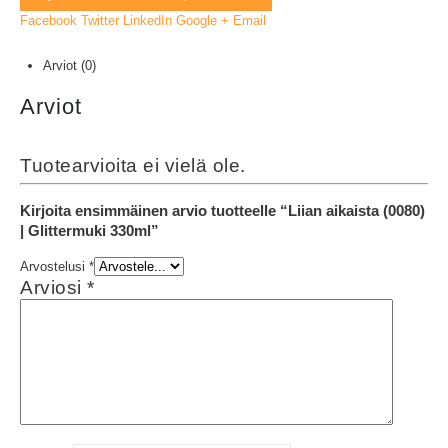
Facebook
Twitter
LinkedIn
Google +
Email
Arviot (0)
Arviot
Tuotearvioita ei vielä ole.
Kirjoita ensimmäinen arvio tuotteelle “Liian aikaista (0080)
| Glittermuki 330ml”
Arvostelusi
*
Arviosi
*