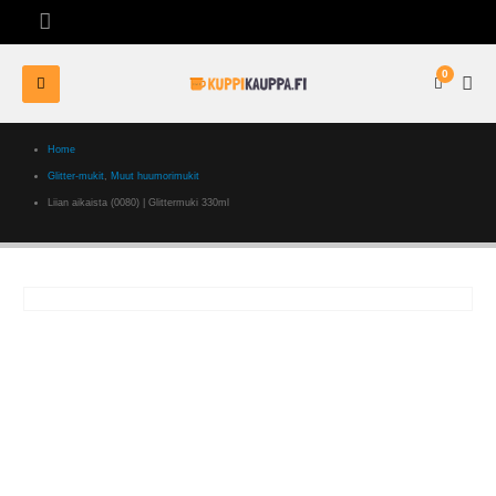
0
Home
Glitter-mukit
,
Muut huumorimukit
Liian aikaista (0080) | Glittermuki 330ml