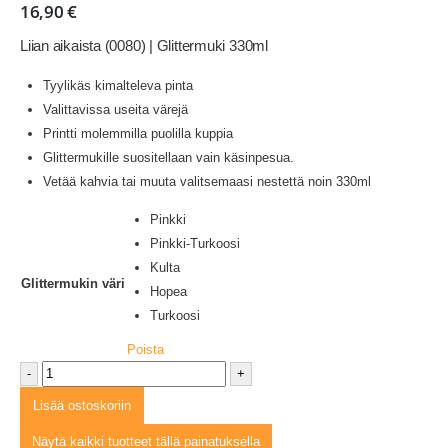
16,90
€
Liian aikaista (0080) | Glittermuki 330ml
Tyylikäs kimalteleva pinta
Valittavissa useita värejä
Printti molemmilla puolilla kuppia
Glittermukille suositellaan vain käsinpesua.
Vetää kahvia tai muuta valitsemaasi nestettä noin 330ml
Pinkki
Pinkki-Turkoosi
Kulta
Glittermukin väri
Hopea
Turkoosi
Poista
-
+
Lisää ostoskoriin
Näytä kaikki tuotteet tällä painatuksella