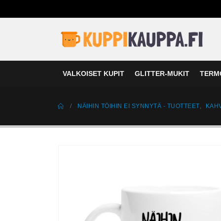
VALKOISET KUPIT
GLITTER-MUKIT
TERM
NÄIHIN TÖIHIN EI SYNNYTÄ - TUOTTEET
,
KAHV