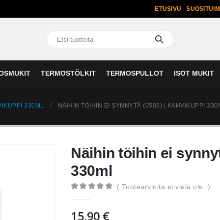
ETUSIVU
SUOSITUI
OSMUKIT
TERMOSTÖLKIT
TERMOSPULLOT
ISOT MUKIT
IKUPPI 330ML
NÄIHIN TÖIHIN EI SYNNYTÄ (0503) | KAHVIKUPPI 330
Näihin töihin ei synny
330ml
( Tuotearvioita ei vielä ole. )
0
out of 5
15,90
€