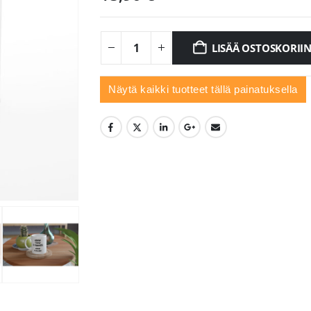
LISÄÄ OSTOSKORII
Näytä kaikki tuotteet tällä painatuksella