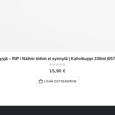
yyjä – RIP / Näihin töihin ei synnytä | Kahvikuppi 330ml (057
0
out of 5
15,90
€
LISÄÄ OSTOSKORIIN