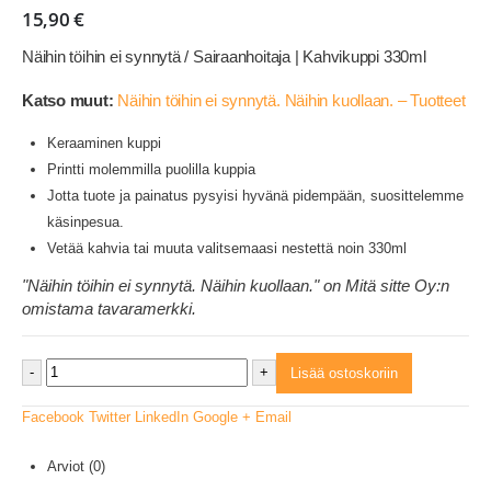
15,90
€
Näihin töihin ei synnytä / Sairaanhoitaja | Kahvikuppi 330ml
Katso muut:
Näihin töihin ei synnytä. Näihin kuollaan. – Tuotteet
Keraaminen kuppi
Printti molemmilla puolilla kuppia
Jotta tuote ja painatus pysyisi hyvänä pidempään, suosittelemme
käsinpesua.
Vetää kahvia tai muuta valitsemaasi nestettä noin 330ml
"Näihin töihin ei synnytä. Näihin kuollaan." on Mitä sitte Oy:n
omistama tavaramerkki.
-
+
Lisää ostoskoriin
Facebook
Twitter
LinkedIn
Google +
Email
Arviot (0)