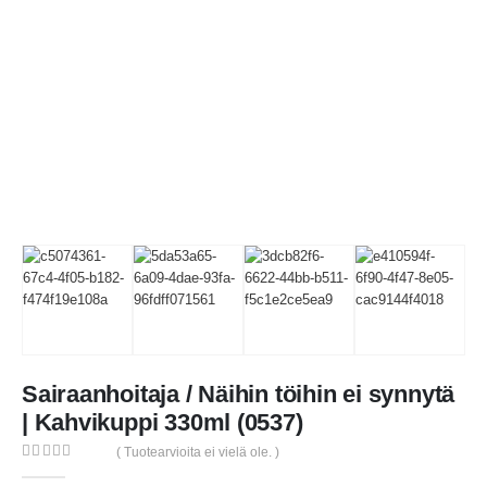
Sairaanhoitaja / Näihin töihin ei synnytä
| Kahvikuppi 330ml (0537)
( Tuotearvioita ei vielä ole. )
0
out of 5