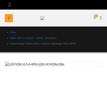
0
Home
Näihin töihin ei synnytä - tuotteet
,
Varvaslappu
Sairaanhoitaja / Näihin töihin ei synnytä | Kahvikuppi 330ml (0537)