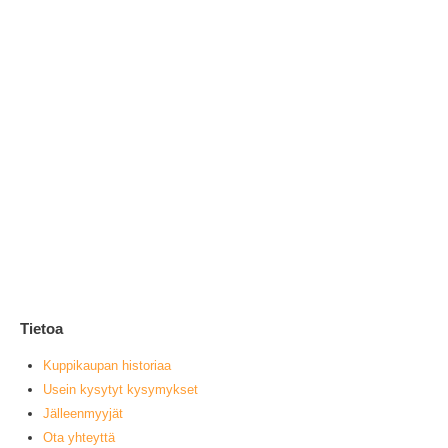
Läh
Ka
1
0
ou
L
Tietoa
Kuppikaupan historiaa
Usein kysytyt kysymykset
Jälleenmyyjät
Ota yhteyttä