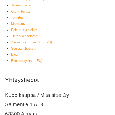
Jälleenmyyjät
Ota yhteyttä
Toimitus
Maksutavat
Palautus & vaihto
Tietosuojaseloste
Yleiset toimitusehdot (B2B)
Seuraa lähetystä
Blogi
Evästekäytäntö (EU)
Yhteystiedot
Kuppikauppa / Mitä sitte Oy
Salmentie 1 A13
63300 Alavus