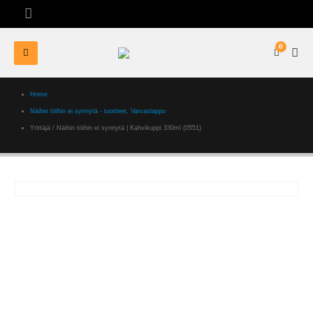
0
Home
Näihin töihin ei synnytä - tuotteet
,
Varvaslappu
Yrittäjä / Näihin töihin ei synnytä | Kahvikuppi 330ml (0551)