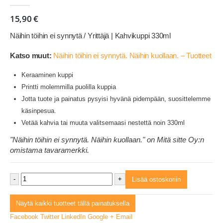
0
out of 5
15,90
€
Näihin töihin ei synnytä / Yrittäjä | Kahvikuppi 330ml
Katso muut:
Näihin töihin ei synnytä. Näihin kuollaan. – Tuotteet
Keraaminen kuppi
Printti molemmilla puolilla kuppia
Jotta tuote ja painatus pysyisi hyvänä pidempään, suosittelemme
käsinpesua.
Vetää kahvia tai muuta valitsemaasi nestettä noin 330ml
"Näihin töihin ei synnytä. Näihin kuollaan." on Mitä sitte Oy:n
omistama tavaramerkki.
-
+
Lisää ostoskoriin
Näytä kaikki tuotteet tällä painatuksella
Facebook
Twitter
LinkedIn
Google +
Email