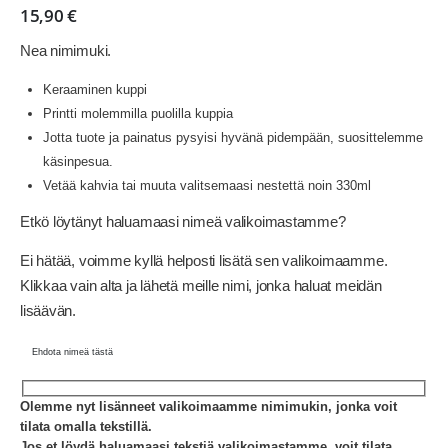
15,90
€
Nea nimimuki.
Keraaminen kuppi
Printti molemmilla puolilla kuppia
Jotta tuote ja painatus pysyisi hyvänä pidempään, suosittelemme
käsinpesua.
Vetää kahvia tai muuta valitsemaasi nestettä noin 330ml
Etkö löytänyt haluamaasi nimeä valikoimastamme?
Ei hätää, voimme kyllä helposti lisätä sen valikoimaamme.
Klikkaa vain alta ja lähetä meille nimi, jonka haluat meidän
lisäävän.
Ehdota nimeä tästä
Olemme nyt lisänneet valikoimaamme nimimukin, jonka voit
tilata omalla tekstillä.
Jos et löydä haluamaasi tekstiä valikoimastamme, voit tilata