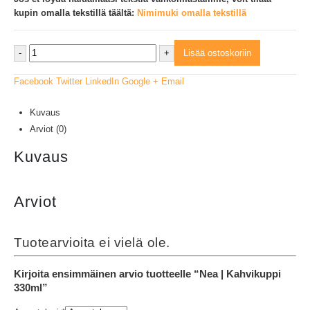
kupin omalla tekstillä täältä:
Nimimuki omalla tekstillä
-
+
Lisää ostoskoriin
Facebook
Twitter
LinkedIn
Google +
Email
Kuvaus
Arviot (0)
Kuvaus
Arviot
Tuotearvioita ei vielä ole.
Kirjoita ensimmäinen arvio tuotteelle “Nea | Kahvikuppi
330ml”