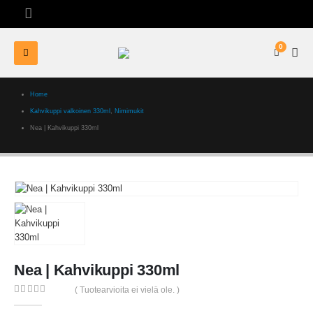
0
Home
Kahvikuppi valkoinen 330ml
,
Nimimukit
Nea | Kahvikuppi 330ml
Nea | Kahvikuppi 330ml
( Tuotearvioita ei vielä ole. )
0
out of 5