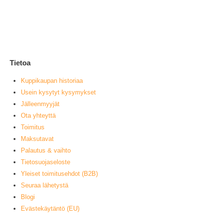
1
0
ou
L
Tietoa
Kuppikaupan historiaa
Usein kysytyt kysymykset
Jälleenmyyjät
Ota yhteyttä
Toimitus
Maksutavat
Palautus & vaihto
Tietosuojaseloste
Yleiset toimitusehdot (B2B)
Seuraa lähetystä
Blogi
Evästekäytäntö (EU)