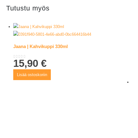
Tutustu myös
Jaana | Kahvikuppi 330ml
15,90
€
0
out of 5
Lisää ostoskoriin