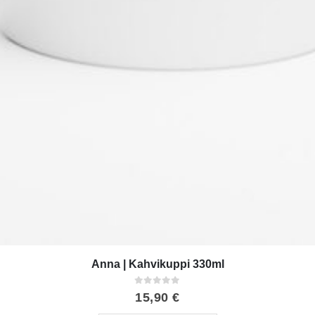
Anna | Kahvikuppi 330ml
0
out of 5
15,90
€