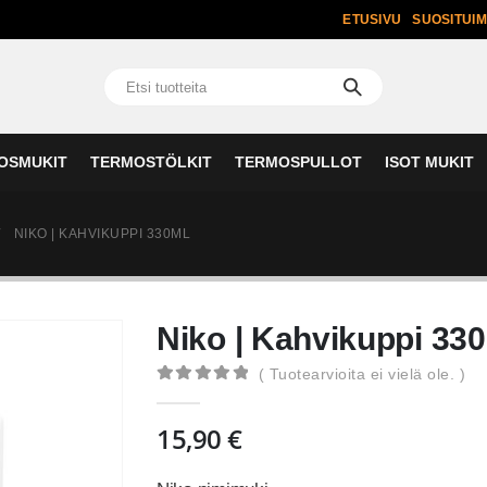
ETUSIVU
SUOSITUI
OSMUKIT
TERMOSTÖLKIT
TERMOSPULLOT
ISOT MUKIT
NIKO | KAHVIKUPPI 330ML
Niko | Kahvikuppi 33
( Tuotearvioita ei vielä ole. )
0
out of 5
15,90
€