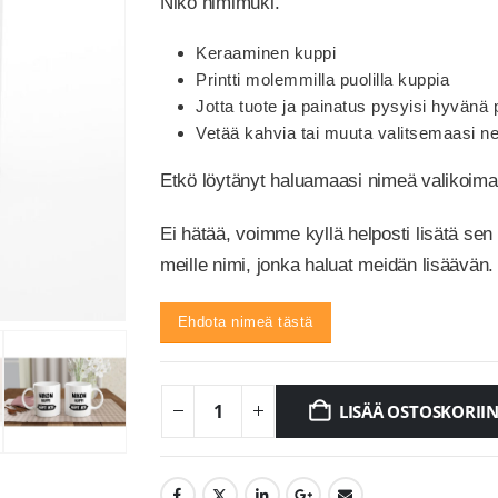
Niko nimimuki.
Keraaminen kuppi
Printti molemmilla puolilla kuppia
Jotta tuote ja painatus pysyisi hyvän
Vetää kahvia tai muuta valitsemaasi ne
Etkö löytänyt haluamaasi nimeä valikoi
Ei hätää, voimme kyllä helposti lisätä sen
meille nimi, jonka haluat meidän lisäävän.
Ehdota nimeä tästä
LISÄÄ OSTOSKORII