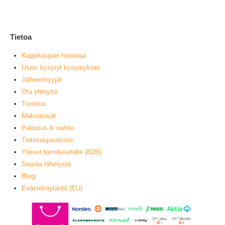
L
Tietoa
Kuppikaupan historiaa
Usein kysytyt kysymykset
Jälleenmyyjät
Ota yhteyttä
Toimitus
Maksutavat
Palautus & vaihto
Tietosuojaseloste
Yleiset toimitusehdot (B2B)
Seuraa lähetystä
Blogi
Evästekäytäntö (EU)