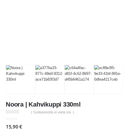
Noora | Kahvikuppi 330ml
( Tuotearvioita ei vielä ole. )
0
out of 5
15,90
€