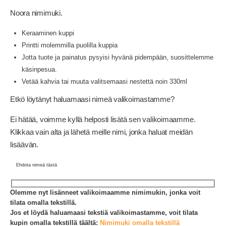
Noora nimimuki.
Keraaminen kuppi
Printti molemmilla puolilla kuppia
Jotta tuote ja painatus pysyisi hyvänä pidempään, suosittelemme
käsinpesua.
Vetää kahvia tai muuta valitsemaasi nestettä noin 330ml
Etkö löytänyt haluamaasi nimeä valikoimastamme?
Ei hätää, voimme kyllä helposti lisätä sen valikoimaamme.
Klikkaa vain alta ja lähetä meille nimi, jonka haluat meidän
lisäävän.
Ehdota nimeä tästä
Olemme nyt lisänneet valikoimaamme nimimukin, jonka voit
tilata omalla tekstillä.
Jos et löydä haluamaasi tekstiä valikoimastamme, voit tilata
kupin omalla tekstillä täältä:
Nimimuki omalla tekstillä