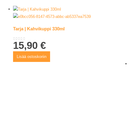
Tarja | Kahvikuppi 330ml
15,90
€
0
out of 5
Lisää ostoskoriin