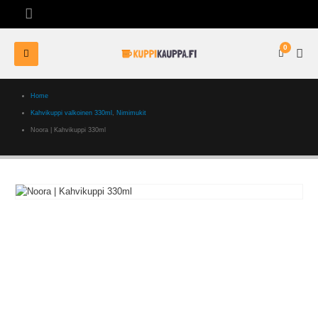
0
Home
Kahvikuppi valkoinen 330ml
,
Nimimukit
Noora | Kahvikuppi 330ml