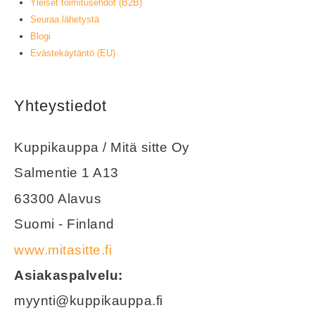
Yleiset toimitusehdot (B2B)
Seuraa lähetystä
Blogi
Evästekäytäntö (EU)
Yhteystiedot
Kuppikauppa / Mitä sitte Oy
Salmentie 1 A13
63300 Alavus
Suomi - Finland
www.mitasitte.fi
Asiakaspalvelu:
myynti@kuppikauppa.fi