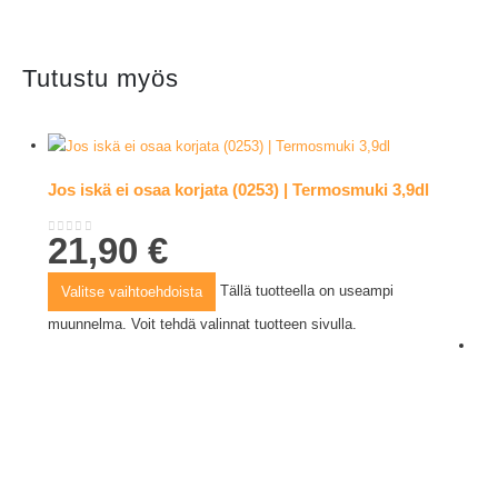
Tutustu myös
Jos iskä ei osaa korjata (0253) | Termosmuki 3,9dl
21,90
€
0
out of 5
Tällä tuotteella on useampi
Valitse vaihtoehdoista
muunnelma. Voit tehdä valinnat tuotteen sivulla.