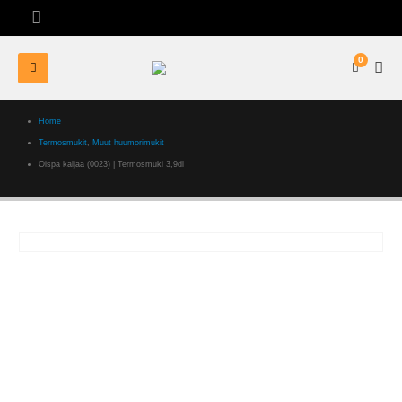
0
Home
Termosmukit
,
Muut huumorimukit
Oispa kaljaa (0023) | Termosmuki 3,9dl