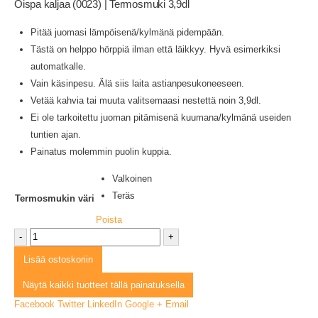
Oispa kaljaa (0023) | Termosmuki 3,9dl
Pitää juomasi lämpöisenä/kylmänä pidempään.
Tästä on helppo hörppiä ilman että läikkyy. Hyvä esimerkiksi
automatkalle.
Vain käsinpesu. Älä siis laita astianpesukoneeseen.
Vetää kahvia tai muuta valitsemaasi nestettä noin 3,9dl.
Ei ole tarkoitettu juoman pitämisenä kuumana/kylmänä useiden
tuntien ajan.
Painatus molemmin puolin kuppia.
Valkoinen
Teräs
Termosmukin väri
Poista
-
+
Lisää ostoskoriin
Näytä kaikki tuotteet tällä painatuksella
Facebook
Twitter
LinkedIn
Google +
Email