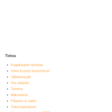
Ai
2
0
ou
V
muu
Tietoa
Kuppikaupan historiaa
Usein kysytyt kysymykset
Jälleenmyyjät
Ota yhteyttä
Toimitus
Maksutavat
Palautus & vaihto
Tietosuojaseloste