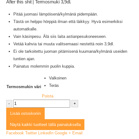
After this shit | Termosmuki 3,9dl.
Pitää juomasi lämpöisenä/kylmänä pidempään.
Tästä on helppo hörppiä ilman että läikkyy. Hyvä esimerkiksi
automatkalle.
Vain käsinpesu. Älä siis laita astianpesukoneeseen.
Vetää kahvia tai muuta valitsemaasi nestettä noin 3,9dl.
Ei ole tarkoitettu juoman pitämisenä kuumana/kylmänä useiden
tuntien ajan.
Painatus molemmin puolin kuppia.
Valkoinen
Teräs
Termosmukin väri
Poista
-
+
Lisää ostoskoriin
Näytä kaikki tuotteet tällä painatuksella
Facebook
Twitter
LinkedIn
Google +
Email