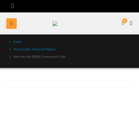
0
Home
Termosmukit
,
Vitutus & Ahdistus
After this shit (0098) | Termosmuki 3,9dl