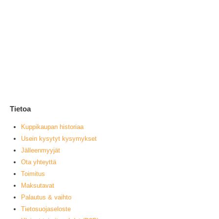
El
3,9
2
0
ou
V
muu
Tietoa
Kuppikaupan historiaa
Usein kysytyt kysymykset
Jälleenmyyjät
Ota yhteyttä
Toimitus
Maksutavat
Palautus & vaihto
Tietosuojaseloste