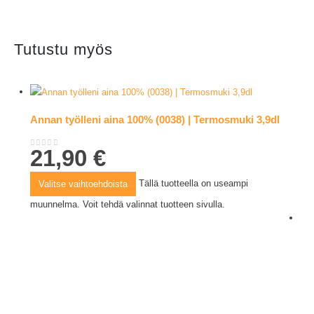
Tutustu myös
Annan työlleni aina 100% (0038) | Termosmuki 3,9dl
21,90
€
0
out of 5
Tällä tuotteella on useampi
Valitse vaihtoehdoista
muunnelma. Voit tehdä valinnat tuotteen sivulla.