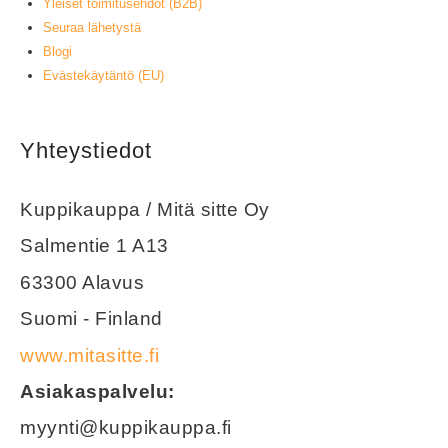
Yleiset toimitusehdot (B2B)
Seuraa lähetystä
Blogi
Evästekäytäntö (EU)
Yhteystiedot
Kuppikauppa / Mitä sitte Oy
Salmentie 1 A13
63300 Alavus
Suomi - Finland
www.mitasitte.fi
Asiakaspalvelu:
myynti@kuppikauppa.fi