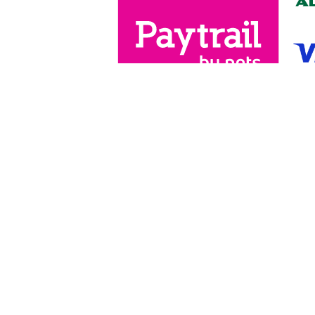
Yhteystiedot
Lahj
Äi
Kuppikauppa / Mitä sitte Oy
Ys
Salmentie 1 A13
63300 Alavus
Suomi - Finland
www.mitasitte.fi
Asiakaspalvelu: