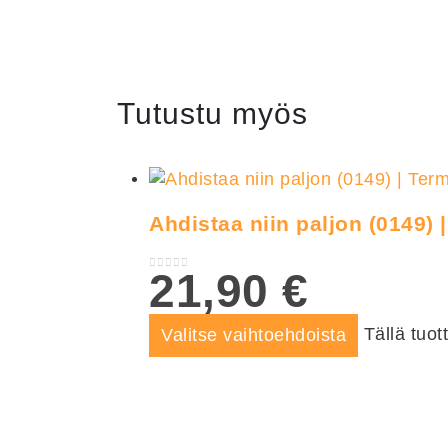
Tutustu myös
Ahdistaa niin paljon (0149)
21,90
€
0
out of 5
Tällä tuot
Valitse vaihtoehdoista