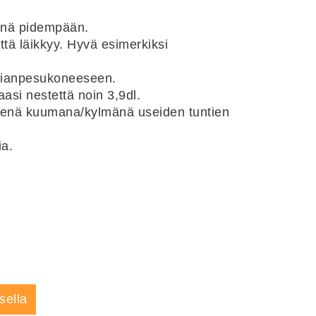
änä pidempään.
tä läikkyy. Hyvä esimerkiksi
astianpesukoneeseen.
asi nestettä noin 3,9dl.
misenä kuumana/kylmänä useiden tuntien
a.
sella