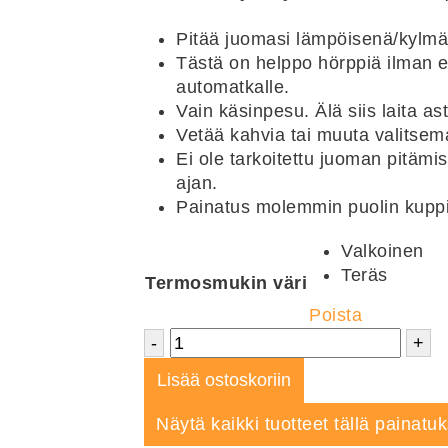
Pitää juomasi lämpöisenä/kylm
Tästä on helppo hörppiä ilman et
automatkalle.
Vain käsinpesu. Älä siis laita 
Vetää kahvia tai muuta valitsema
Ei ole tarkoitettu juoman pitä
ajan.
Painatus molemmin puolin kuppi
Valkoinen
Teräs
Termosmukin väri
Poista
-
+
Lisää ostoskoriin
Näytä kaikki tuotteet tällä painatuk