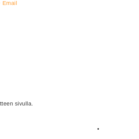
+
Email
teen sivulla.