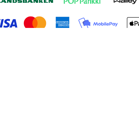
aideat:
tienpäivälahja
tävänpäivälahja