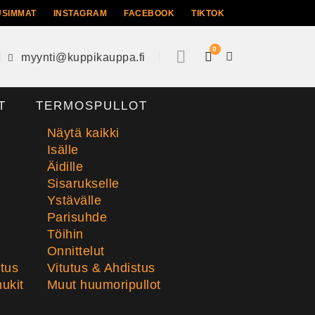
USIMMAT
INSTAGRAM
FACEBOOK
TIKTOK
0
myynti@kuppikauppa.fi
T
TERMOSPULLOT
Näytä kaikki
Isälle
Äidille
Sisarukselle
Ystävälle
Parisuhde
Töihin
Onnittelut
stus
Vitutus & Ahdistus
ukit
Muut huumoripullot