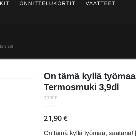
KIT
ONNITTELUKORTIT
VAATTEET
ki 3,9dl
On tämä kyllä työmaa,
Termosmuki 3,9dl
0
out of 5
21,90
€
On tämä kyllä työmaa, saatana! 