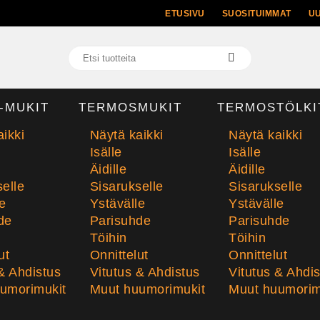
ETUSIVU
SUOSITUIMMAT
U
-MUKIT
TERMOSMUKIT
TERMOSTÖLKI
ikki
Näytä kaikki
Näytä kaikki
Isälle
Isälle
Äidille
Äidille
elle
Sisarukselle
Sisarukselle
e
Ystävälle
Ystävälle
de
Parisuhde
Parisuhde
Töihin
Töihin
ut
Onnittelut
Onnittelut
& Ahdistus
Vitutus & Ahdistus
Vitutus & Ahdi
umorimukit
Muut huumorimukit
Muut huumorim