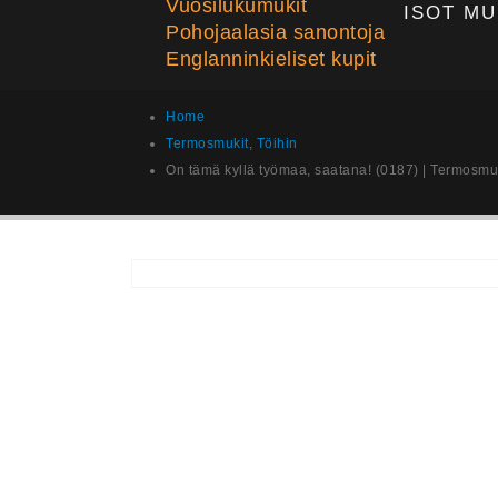
Vuosilukumukit
ISOT MU
Pohojaalasia sanontoja
Englanninkieliset kupit
Home
Termosmukit
,
Töihin
On tämä kyllä työmaa, saatana! (0187) | Termosmu