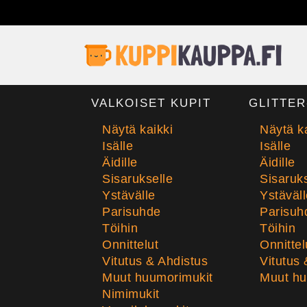
VALKOISET KUPIT
GLITTER
Näytä kaikki
Näytä ka
Isälle
Isälle
Äidille
Äidille
Sisarukselle
Sisaruks
Ystävälle
Ystäväll
Parisuhde
Parisuh
Töihin
Töihin
Onnittelut
Onnittel
Vitutus & Ahdistus
Vitutus 
Muut huumorimukit
Muut hu
Nimimukit