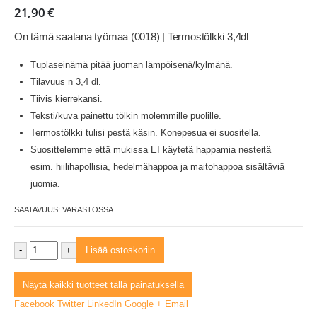
21,90
€
On tämä saatana työmaa (0018) | Termostölkki 3,4dl
Tuplaseinämä pitää juoman lämpöisenä/kylmänä.
Tilavuus n 3,4 dl.
Tiivis kierrekansi.
Teksti/kuva painettu tölkin molemmille puolille.
Termostölkki tulisi pestä käsin. Konepesua ei suositella.
Suosittelemme että mukissa EI käytetä happamia nesteitä
esim. hiilihapollisia, hedelmähappoa ja maitohappoa sisältäviä
juomia.
SAATAVUUS:
VARASTOSSA
-
+
Lisää ostoskoriin
Näytä kaikki tuotteet tällä painatuksella
Facebook
Twitter
LinkedIn
Google +
Email