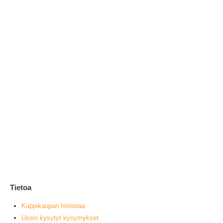
As
2
0
ou
L
Tietoa
Kuppikaupan historiaa
Usein kysytyt kysymykset