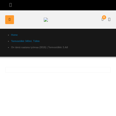
0
Home
Termostölkit 340ml
,
Töihin
On tämä saatana työmaa (0018) | Termostölkki 3,4dl