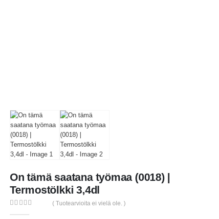
On tämä saatana työmaa (0018) |
Termostölkki 3,4dl
( Tuotearvioita ei vielä ole. )
0
out of 5