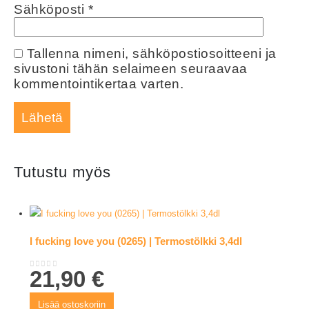
Sähköposti
*
Tallenna nimeni, sähköpostiosoitteeni ja
sivustoni tähän selaimeen seuraavaa
kommentointikertaa varten.
Tutustu myös
I fucking love you (0265) | Termostölkki 3,4dl
21,90
€
0
out of 5
Lisää ostoskoriin