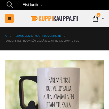
Etsi tuotteita
0
TERMOSMUKIT
,
MUUT HUUMORIMUKIT
PAREMPI YKSI RUUVI LÖYSÄLLÄ (0193) | TERMOSMUKI 3,9DL