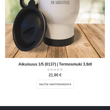
Aikuisuus 1/5 (0137) | Termosmuki 3,9dl
0
out of 5
21,90
€
Tällä tuotteella on useampi muunnelma. Voit tehdä valinnat tuotteen sivulla.
VALITSE VAIHTOEHDOISTA