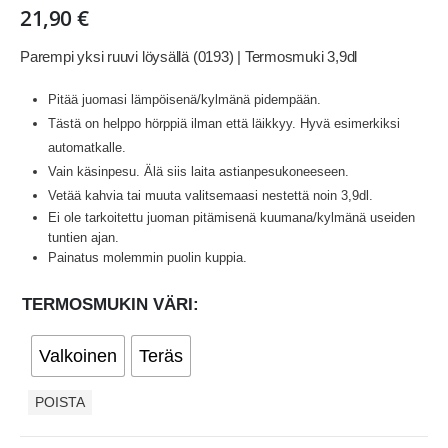
21,90
€
Parempi yksi ruuvi löysällä (0193) | Termosmuki 3,9dl
Pitää juomasi lämpöisenä/kylmänä pidempään.
Tästä on helppo hörppiä ilman että läikkyy. Hyvä esimerkiksi
automatkalle.
Vain käsinpesu. Älä siis laita astianpesukoneeseen.
Vetää kahvia tai muuta valitsemaasi nestettä noin 3,9dl.
Ei ole tarkoitettu juoman pitämisenä kuumana/kylmänä useiden
tuntien ajan.
Painatus molemmin puolin kuppia.
TERMOSMUKIN VÄRI
Valkoinen
Teräs
POISTA