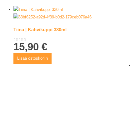
Tiina | Kahvikuppi 330ml
15,90
€
0
out of 5
Lisää ostoskoriin