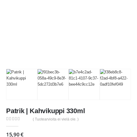
Patrik | Kahvikuppi 330ml
( Tuotearvioita ei vielä ole. )
0
out of 5
15,90
€