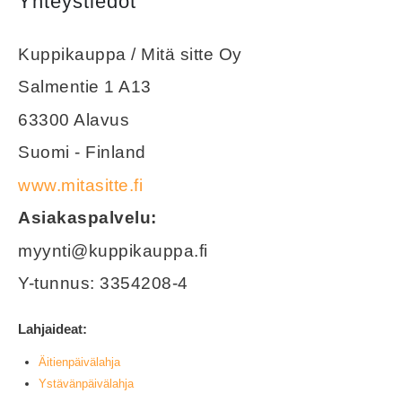
Yhteystiedot
Kuppikauppa / Mitä sitte Oy
Salmentie 1 A13
63300 Alavus
Suomi - Finland
www.mitasitte.fi
Asiakaspalvelu:
myynti@kuppikauppa.fi
Y-tunnus: 3354208-4
Lahjaideat:
Äitienpäivälahja
Ystävänpäivälahja