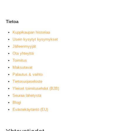
L
Tietoa
Kuppikaupan historiaa
Usein kysytyt kysymykset
Jälleenmyyjät
Ota yhteyttä
Toimitus
Maksutavat
Palautus & vaihto
Tietosuojaseloste
Yleiset toimitusehdot (B2B)
Seuraa lähetystä
Blogi
Evästekäytäntö (EU)