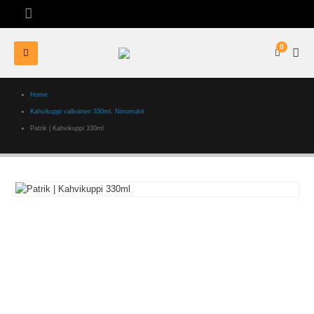
0
Home
Kahvikuppi valkoinen 330ml
,
Nimimukit
Patrik | Kahvikuppi 330ml