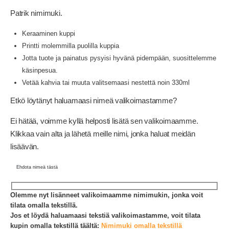
Patrik nimimuki.
Keraaminen kuppi
Printti molemmilla puolilla kuppia
Jotta tuote ja painatus pysyisi hyvänä pidempään, suosittelemme
käsinpesua.
Vetää kahvia tai muuta valitsemaasi nestettä noin 330ml
Etkö löytänyt haluamaasi nimeä valikoimastamme?
Ei hätää, voimme kyllä helposti lisätä sen valikoimaamme.
Klikkaa vain alta ja lähetä meille nimi, jonka haluat meidän
lisäävän.
Ehdota nimeä tästä
Olemme nyt lisänneet valikoimaamme nimimukin, jonka voit
tilata omalla tekstillä.
Jos et löydä haluamaasi tekstiä valikoimastamme, voit tilata
kupin omalla tekstillä täältä:
Nimimuki omalla tekstillä