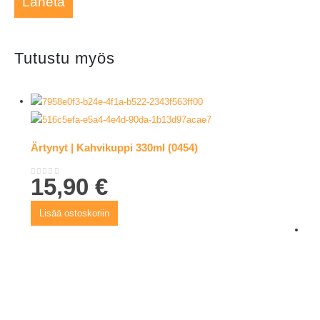
Tutustu myös
Ärtynyt | Kahvikuppi 330ml (0454)
15,90
€
0
out of 5
Lisää ostoskoriin