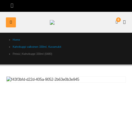
0
Home
Kahvikuppi valkoinen 330ml
,
Kuvamukit
Pirteä | Kahvikuppi 330ml (0480)