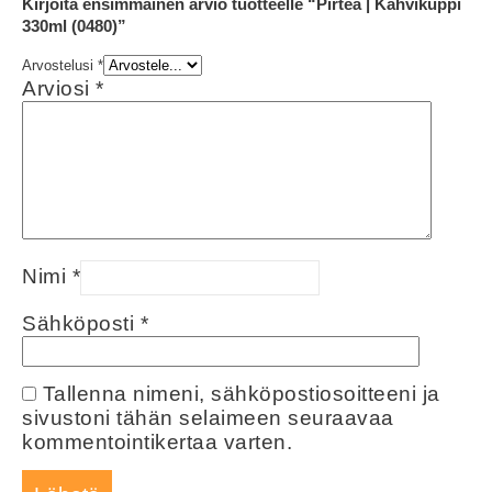
Kirjoita ensimmäinen arvio tuotteelle “Pirteä | Kahvikuppi
330ml (0480)”
Arvostelusi
*
Arviosi
*
Nimi
*
Sähköposti
*
Tallenna nimeni, sähköpostiosoitteeni ja
sivustoni tähän selaimeen seuraavaa
kommentointikertaa varten.