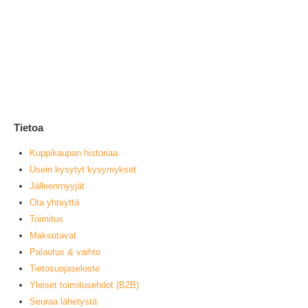
Ki
1
0
ou
L
Tietoa
Kuppikaupan historiaa
Usein kysytyt kysymykset
Jälleenmyyjät
Ota yhteyttä
Toimitus
Maksutavat
Palautus & vaihto
Tietosuojaseloste
Yleiset toimitusehdot (B2B)
Seuraa lähetystä