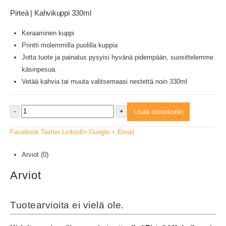
Pirteä | Kahvikuppi 330ml
Keraaminen kuppi
Printti molemmilla puolilla kuppia
Jotta tuote ja painatus pysyisi hyvänä pidempään, suosittelemme
käsinpesua.
Vetää kahvia tai muuta valitsemaasi nestettä noin 330ml
-
+
Lisää ostoskoriin
Facebook
Twitter
LinkedIn
Google +
Email
Arviot (0)
Arviot
Tuotearvioita ei vielä ole.