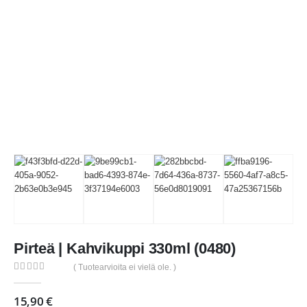
Pirteä | Kahvikuppi 330ml (0480)
( Tuotearvioita ei vielä ole. )
0
out of 5
15,90
€