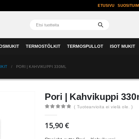
ETUSIVU
SUOSITUI
OSMUKIT
TERMOSTÖLKIT
TERMOSPULLOT
ISOT MUKIT
KIT
PORI | KAHVIKUPPI 330ML
Pori | Kahvikuppi 330
( Tuotearvioita ei vielä ole. )
0
out of 5
15,90
€