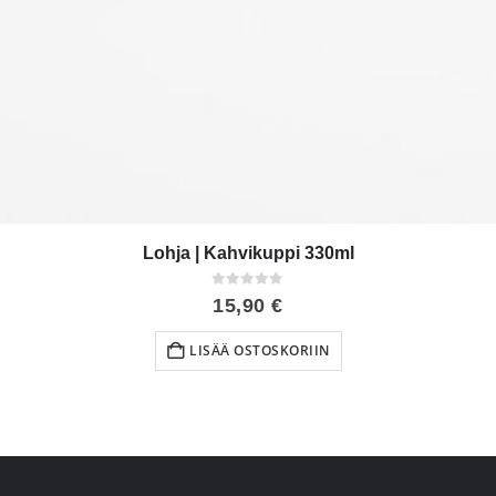
Lohja | Kahvikuppi 330ml
0
out of 5
15,90
€
LISÄÄ OSTOSKORIIN