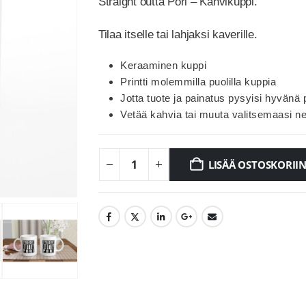
Straight outta Pori – Kahvikuppi.
Tilaa itselle tai lahjaksi kaverille.
Keraaminen kuppi
Printti molemmilla puolilla kuppia
Jotta tuote ja painatus pysyisi hyvän
Vetää kahvia tai muuta valitsemaasi ne
LISÄÄ OSTOSKORII