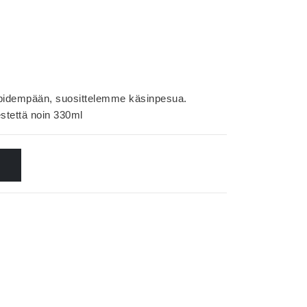
ä pidempään, suosittelemme käsinpesua.
stettä noin 330ml
N