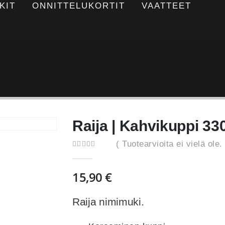
KIT
ONNITTELUKORTIT
VAATTEET
Raija | Kahvikuppi 33
( Tuotearvioita ei vielä ole. 
0
out of 5
15,90
€
Raija nimimuki.