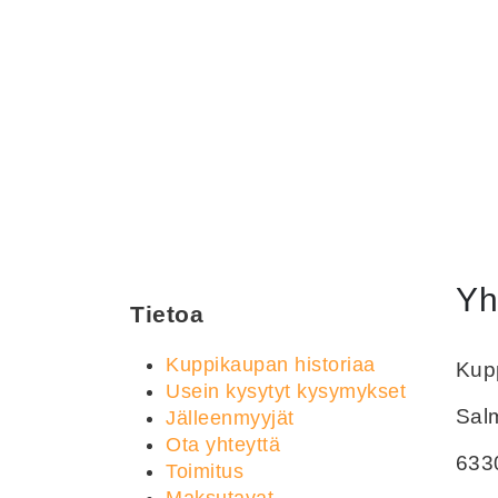
Yh
Tietoa
Kuppikaupan historiaa
Kupp
Usein kysytyt kysymykset
Sal
Jälleenmyyjät
Ota yhteyttä
633
Toimitus