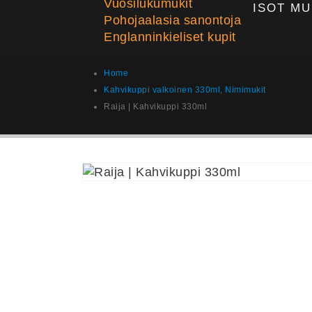
Vuosilukumukit
ISOT MU
Pohojaalasia sanontoja
Englanninkieliset kupit
Home
Kahvikuppi valkoinen 330ml
,
Nimimukit
Raija | Kahvikuppi 330ml