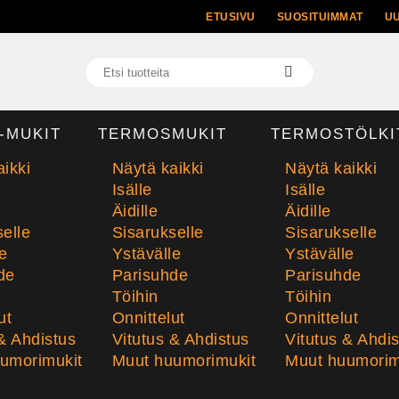
ETUSIVU
SUOSITUIMMAT
U
-MUKIT
TERMOSMUKIT
TERMOSTÖLKI
ikki
Näytä kaikki
Näytä kaikki
Isälle
Isälle
Äidille
Äidille
elle
Sisarukselle
Sisarukselle
e
Ystävälle
Ystävälle
de
Parisuhde
Parisuhde
Töihin
Töihin
ut
Onnittelut
Onnittelut
& Ahdistus
Vitutus & Ahdistus
Vitutus & Ahdi
umorimukit
Muut huumorimukit
Muut huumorim