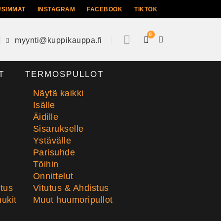
USIMMAT
INSTAGRAM
FACEBOOK
TIKTOK
0
myynti@kuppikauppa.fi
T
TERMOSPULLOT
Näytä kaikki
Isälle
Äidille
Sisarukselle
Ystävälle
Parisuhde
Töihin
Onnittelut
stus
Vitutus & Ahdistus
ukit
Muut huumoripullot