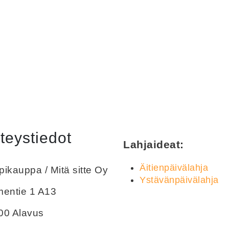
teystiedot
Lahjaideat:
Äitienpäivälahja
ikauppa / Mitä sitte Oy
Ystävänpäivälahja
mentie 1 A13
00 Alavus