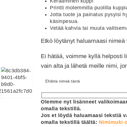
Keraaminen kuppi
Printti molemmilla puolilla kuppi
Jotta tuote ja painatus pysyisi
käsinpesua.
Vetää kahvia tai muuta valitsem
Etkö löytänyt haluamaasi nime
Ei hätää, voimme kyllä helposti 
vain alta ja lähetä meille nimi, 
Ehdota nimeä tästä
Olemme nyt lisänneet valikoimaam
omalla tekstillä.
Jos et löydä haluamaasi tekstiä v
omalla tekstillä täältä:
Nimimuki o