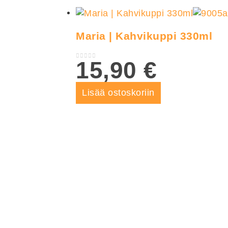
Maria | Kahvikuppi 330ml
15,90
€
0
out of 5
Lisää ostoskoriin