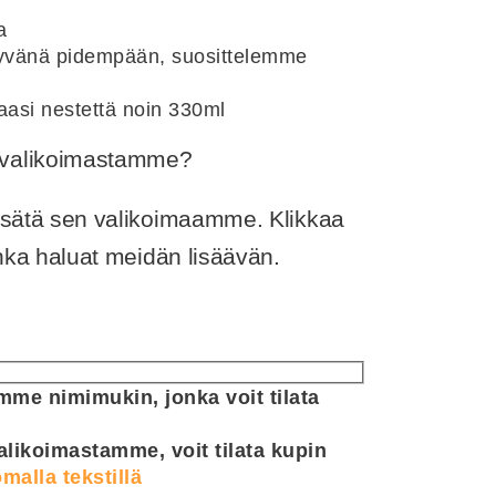
a
 hyvänä pidempään, suosittelemme
aasi nestettä noin 330ml
ä valikoimastamme?
lisätä sen valikoimaamme. Klikkaa
jonka haluat meidän lisäävän.
me nimimukin, jonka voit tilata
alikoimastamme, voit tilata kupin
malla tekstillä