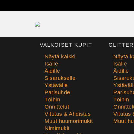
VALKOISET KUPIT
GLITTER
Näytä kaikki
Näytä ka
Isälle
Isälle
Äidille
Äidille
Sisarukselle
Sisaruks
Ystävälle
Ystäväll
Parisuhde
Parisuh
Töihin
Töihin
Onnittelut
Onnittel
Vitutus & Ahdistus
Vitutus 
Muut huumorimukit
Muut hu
Nimimukit