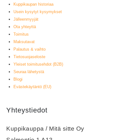
Kuppikaupan historiaa
Usein kysytyt kysymykset
Jälleenmyyjät
Ota yhteyttä
Toimitus
Maksutavat
Palautus & vaihto
Tietosuojaseloste
Yleiset toimitusehdot (B2B)
Seuraa lähetystä
Blogi
Evästekäytäntö (EU)
Yhteystiedot
Kuppikauppa / Mitä sitte Oy
Salmentie 1 A13