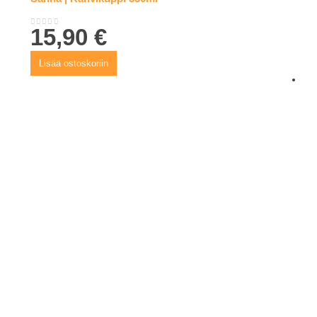
15,90
€
0
out of 5
Lisää ostoskoriin