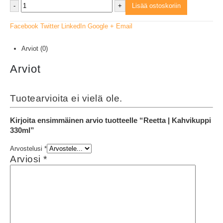
-
+
Lisää ostoskoriin
Facebook
Twitter
LinkedIn
Google +
Email
Arviot (0)
Arviot
Tuotearvioita ei vielä ole.
Kirjoita ensimmäinen arvio tuotteelle “Reetta | Kahvikuppi
330ml”
Arvostelusi
*
Arviosi
*