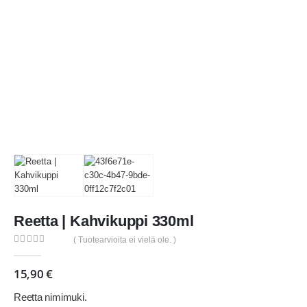
Reetta | Kahvikuppi 330ml
( Tuotearvioita ei vielä ole. )
0
out of 5
15,90
€
Reetta nimimuki.