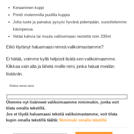
Keraaminen kuppi
Printti molemmilla puolilla kuppia
Jotta tuote ja painatus pysyisi hyvänä pidempään, suosittelemme
käsinpesua.
Vetää kahvia tai muuta valitsemaasi nestettä noin 330ml
Etkö löytänyt haluamaasi nimeä valikoimastamme?
Ei hätää, voimme kyllä helposti lisätä sen valikoimaamme.
Klikkaa vain alta ja lähetä meille nimi, jonka haluat meidän
lisäävän.
Ehdota nimeä tästä
Olemme nyt lisänneet valikoimaamme nimimukin, jonka voit
tilata omalla tekstillä.
Jos et löydä haluamaasi tekstiä valikoimastamme, voit tilata
kupin omalla tekstillä täältä:
Nimimuki omalla tekstillä