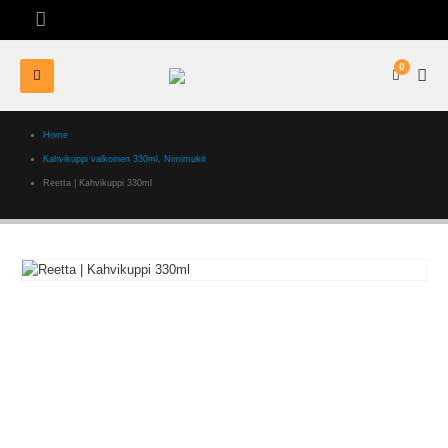
0
Home
Kahvikuppi valkoinen 330ml
,
Nimimukit
Reetta | Kahvikuppi 330ml