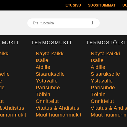
ETUSIVU
SUOSITUIMMAT
U
-MUKIT
TERMOSMUKIT
TERMOSTÖLKI
ikki
Näytä kaikki
Näytä kaikki
Isälle
Isälle
Äidille
Äidille
elle
Sisarukselle
Sisarukselle
e
Ystävälle
Ystävälle
de
Parisuhde
Parisuhde
Töihin
Töihin
ut
Onnittelut
Onnittelut
& Ahdistus
Vitutus & Ahdistus
Vitutus & Ahdi
umorimukit
Muut huumorimukit
Muut huumorim