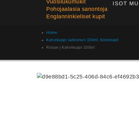
Vuosilukumukit
ISOT MU
Pohojaalasia sanontoja
Englanninkieliset kupit
Home
Kahvikuppi valkoinen 330ml
,
Nimimukit
Roope | Kahvikuppi 330ml