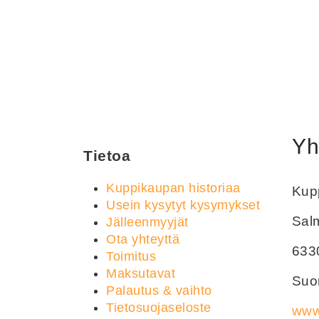
Yh
Tietoa
Kuppikaupan historiaa
Kupp
Usein kysytyt kysymykset
Sal
Jälleenmyyjät
Ota yhteyttä
633
Toimitus
Maksutavat
Suom
Palautus & vaihto
Tietosuojaseloste
www.