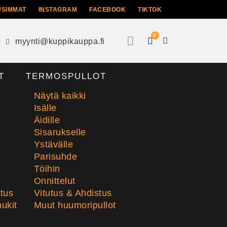
USIMMAT
INSTAGRAM
FACEBOOK
TIKTOK
0
myynti@kuppikauppa.fi
T
TERMOSPULLOT
Näytä kaikki
Isälle
Äidille
Sisarukselle
Ystävälle
Parisuhde
Töihin
Onnittelut
stus
Vitutus & Ahdistus
ukit
Muut huumoripullot