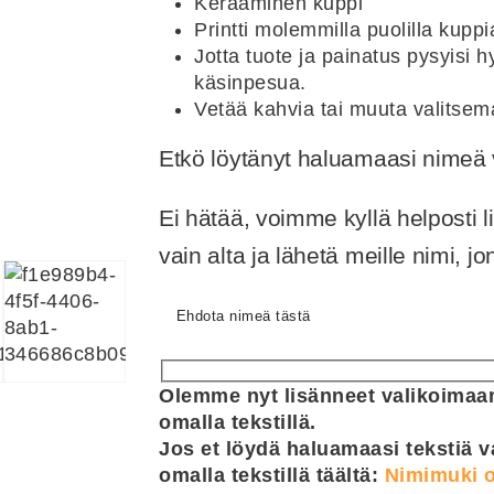
Keraaminen kuppi
Printti molemmilla puolilla kuppi
Jotta tuote ja painatus pysyisi
käsinpesua.
Vetää kahvia tai muuta valitsem
Etkö löytänyt haluamaasi nime
Ei hätää, voimme kyllä helposti 
vain alta ja lähetä meille nimi, 
Ehdota nimeä tästä
Olemme nyt lisänneet valikoimaam
omalla tekstillä.
Jos et löydä haluamaasi tekstiä v
omalla tekstillä täältä:
Nimimuki o