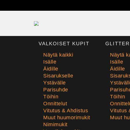
VALKOISET KUPIT
GLITTER
Näytä kaikki
Näytä ka
Isälle
Isälle
Äidille
Äidille
Sisarukselle
Sisaruks
Ystävälle
Ystäväll
Parisuhde
Parisuh
Töihin
Töihin
Onnittelut
Onnittel
Vitutus & Ahdistus
Vitutus 
Muut huumorimukit
Muut hu
Nimimukit