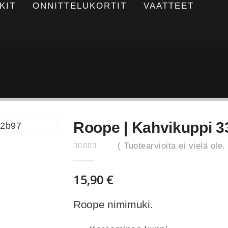
KIT
ONNITTELUKORTIT
VAATTEET
Roope | Kahvikuppi 
( Tuotearvioita ei vielä ole. 
0
out of 5
15,90
€
Roope nimimuki.