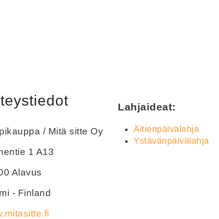
teystiedot
Lahjaideat:
Äitienpäivälahja
ikauppa / Mitä sitte Oy
Ystävänpäivälahja
mentie 1 A13
00 Alavus
i - Finland
mitasitte.fi