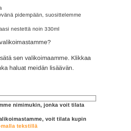
a
 hyvänä pidempään, suosittelemme
aasi nestettä noin 330ml
ä valikoimastamme?
lisätä sen valikoimaamme. Klikkaa
jonka haluat meidän lisäävän.
me nimimukin, jonka voit tilata
alikoimastamme, voit tilata kupin
malla tekstillä