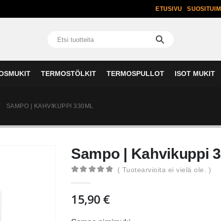
ETUSIVU
SUOSITUI
OSMUKIT
TERMOSTÖLKIT
TERMOSPULLOT
ISOT MUKIT
SAMPO | KAHVIKUPPI 330ML
Sampo | Kahvikuppi 
( Tuotearvioita ei vielä ole. )
0
out of 5
15,90
€