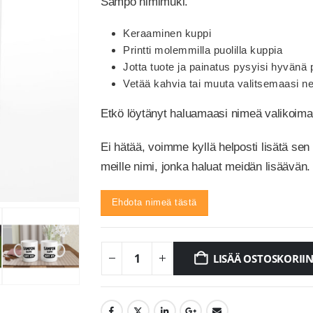
Sampo nimimuki.
Keraaminen kuppi
Printti molemmilla puolilla kuppia
Jotta tuote ja painatus pysyisi hyvän
Vetää kahvia tai muuta valitsemaasi ne
Etkö löytänyt haluamaasi nimeä valikoi
Ei hätää, voimme kyllä helposti lisätä sen
meille nimi, jonka haluat meidän lisäävän.
Ehdota nimeä tästä
LISÄÄ OSTOSKORII