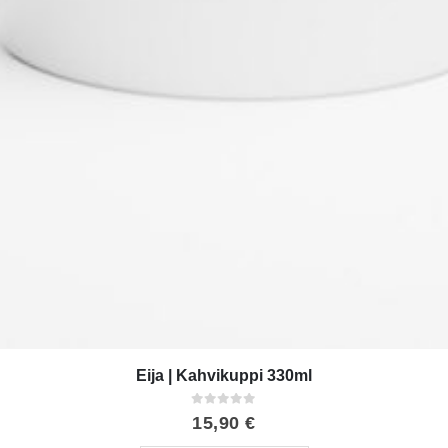
Eija | Kahvikuppi 330ml
0
out of 5
15,90
€